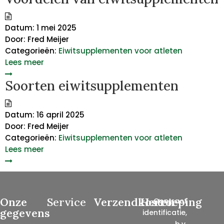
Datum:
1 mei 2025
Door:
Fred Meijer
Categorieën:
Eiwitsupplementen voor atleten
Lees meer
Soorten eiwitsupplementen
Datum:
16 april 2025
Door:
Fred Meijer
Categorieën:
Eiwitsupplementen voor atleten
Lees meer
Onze
Service
Verzendkosten
Herroeping
Contract
gegevens
identificatie,