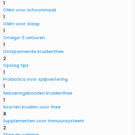
1
Oliën voor schoonmaak
1
Oliën voor slaap
1
Omega-3 vetzuren
1
Ontspannende kruidenthee
2
Opslag tips
1
Probiotica voor spijsvertering
1
Seizoensgebonden kruidenthee
1
Soorten kruiden voor thee
8
Supplementen voor Immuunsysteem
2
Thee en cafeïne