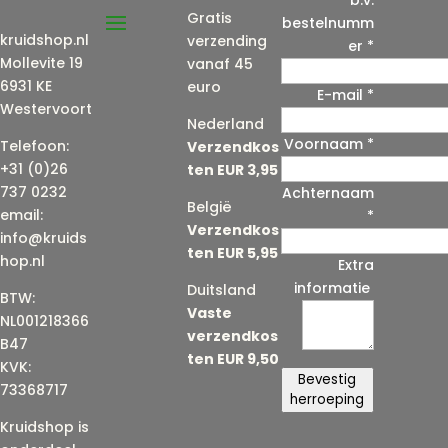
b.v.
Gratis
bestelnumm
kruidshop.nl
verzending
er
*
Mollevite 19
vanaf 45
6931 KE
euro
E-mail
*
Westervoort
Nederland
Voornaam
*
E
Telefoon:
Verzendkos
-
+31 (0)26
ten EUR 3,95
m
737 0232
Achternaam
België
a
email:
*
Verzendkos
i
info@kruids
ten EUR 5,95
l
hop.nl
Extra
(
informatie
Duitsland
BTW:
h
Vaste
NL001218366
e
verzendkos
B47
r
ten EUR 9,50
KVK:
h
Bevestig
73368717
a
herroeping
a
Kruidshop is
l