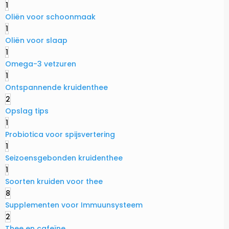
1
Oliën voor schoonmaak
1
Oliën voor slaap
1
Omega-3 vetzuren
1
Ontspannende kruidenthee
2
Opslag tips
1
Probiotica voor spijsvertering
1
Seizoensgebonden kruidenthee
1
Soorten kruiden voor thee
8
Supplementen voor Immuunsysteem
2
Thee en cafeïne