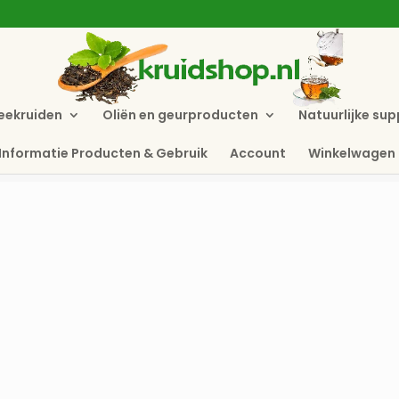
eekruiden
Oliën en geurproducten
Natuurlijke su
Informatie Producten & Gebruik
Account
Winkelwagen