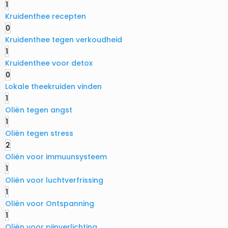
1
Kruidenthee recepten
0
Kruidenthee tegen verkoudheid
1
Kruidenthee voor detox
0
Lokale theekruiden vinden
1
Oliën tegen angst
1
Oliën tegen stress
2
Oliën voor immuunsysteem
1
Oliën voor luchtverfrissing
1
Oliën voor Ontspanning
1
Oliën voor pijnverlichting