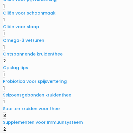
1
Oliën voor schoonmaak
1
Oliën voor slaap
1
Omega-3 vetzuren
1
Ontspannende kruidenthee
2
Opslag tips
1
Probiotica voor spijsvertering
1
Seizoensgebonden kruidenthee
1
Soorten kruiden voor thee
8
Supplementen voor Immuunsysteem
2