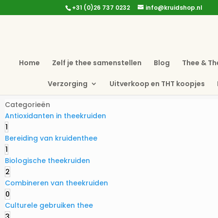
+31 (0)26 737 0232
info@kruidshop.nl
Home
Zelf je thee samenstellen
Blog
Thee & Th
Verzorging
Uitverkoop en THT koopjes
Categorieën
Antioxidanten in theekruiden
1
Bereiding van kruidenthee
1
Biologische theekruiden
2
Combineren van theekruiden
0
Culturele gebruiken thee
3