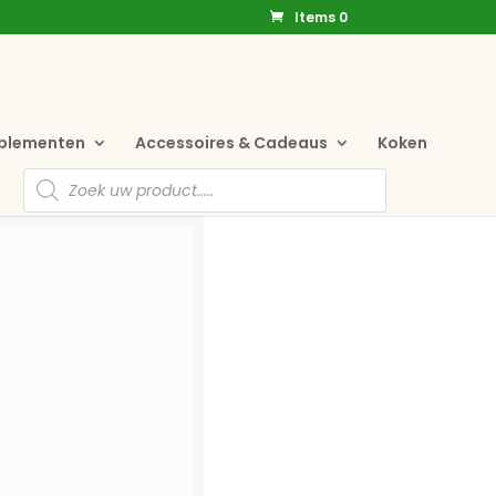
Items 0
pplementen
Accessoires & Cadeaus
Koken
Producten
zoeken