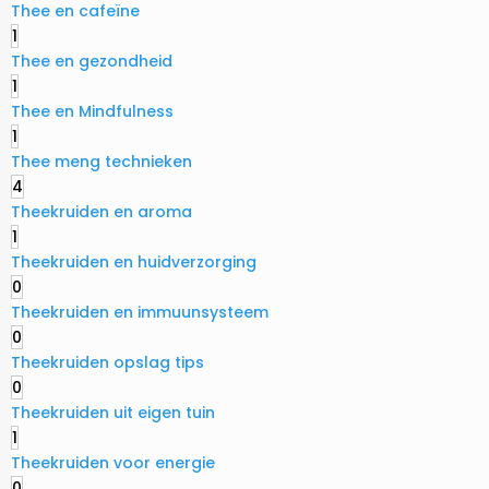
Thee en cafeïne
1
Thee en gezondheid
1
Thee en Mindfulness
1
Thee meng technieken
4
Theekruiden en aroma
1
Theekruiden en huidverzorging
0
Theekruiden en immuunsysteem
0
Theekruiden opslag tips
0
Theekruiden uit eigen tuin
1
Theekruiden voor energie
0