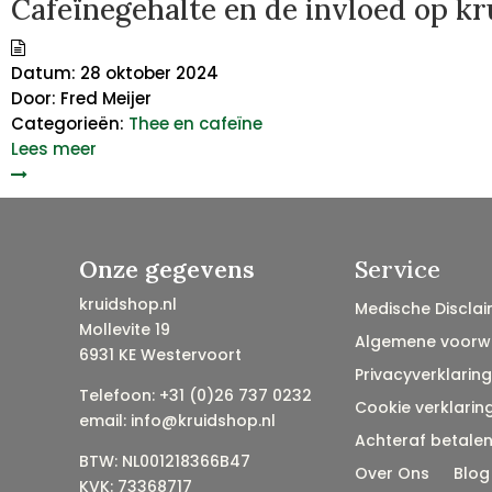
Cafeïnegehalte en de invloed op k
Datum:
28 oktober 2024
Door:
Fred Meijer
Categorieën:
Thee en cafeïne
Lees meer
Onze gegevens
Service
kruidshop.nl
Medische Disclai
Mollevite 19
Algemene voorw
6931 KE Westervoort
Privacyverklaring
Telefoon: +31 (0)26 737 0232
Cookie verklarin
email: info@kruidshop.nl
Achteraf betale
BTW: NL001218366B47
Over Ons
Blog
KVK: 73368717