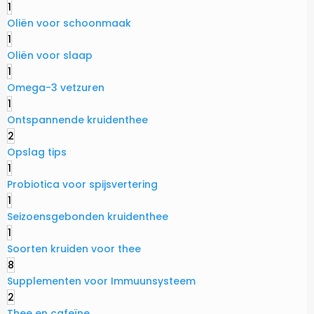
1
Oliën voor schoonmaak
1
Oliën voor slaap
1
Omega-3 vetzuren
1
Ontspannende kruidenthee
2
Opslag tips
1
Probiotica voor spijsvertering
1
Seizoensgebonden kruidenthee
1
Soorten kruiden voor thee
8
Supplementen voor Immuunsysteem
2
Thee en cafeïne