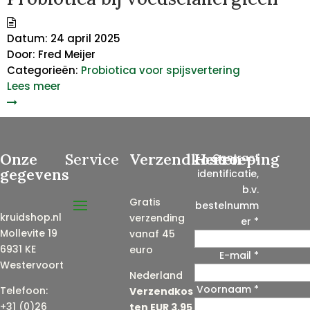
Datum:
24 april 2025
Door:
Fred Meijer
Categorieën:
Probiotica voor spijsvertering
Lees meer
Onze
Service
Verzendkosten
Herroeping
Contract
gegevens
identificatie,
b.v.
Gratis
bestelnumm
kruidshop.nl
verzending
er
*
Mollevite 19
vanaf 45
6931 KE
euro
E-mail
*
Westervoort
Nederland
Voornaam
*
E
Telefoon:
Verzendkos
-
+31 (0)26
ten EUR 3,95