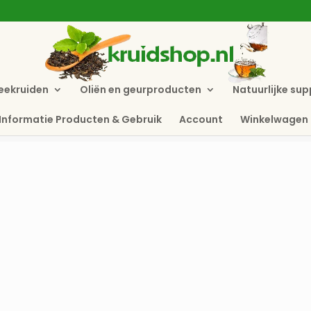
eekruiden
Oliën en geurproducten
Natuurlijke su
Informatie Producten & Gebruik
Account
Winkelwagen