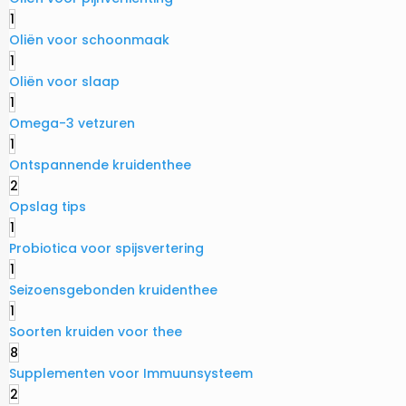
1
Oliën voor schoonmaak
1
Oliën voor slaap
1
Omega-3 vetzuren
1
Ontspannende kruidenthee
2
Opslag tips
1
Probiotica voor spijsvertering
1
Seizoensgebonden kruidenthee
1
Soorten kruiden voor thee
8
Supplementen voor Immuunsysteem
2