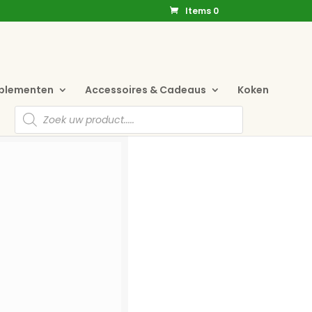
Items 0
pplementen
Accessoires & Cadeaus
Koken
Producten
zoeken