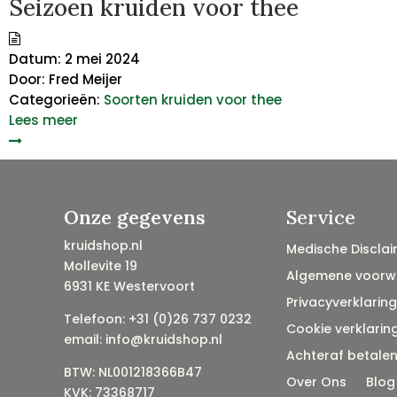
Seizoen kruiden voor thee
Datum:
2 mei 2024
Door:
Fred Meijer
Categorieën:
Soorten kruiden voor thee
Lees meer
Onze gegevens
Service
kruidshop.nl
Medische Disclai
Mollevite 19
Algemene voorw
6931 KE Westervoort
Privacyverklaring
Telefoon: +31 (0)26 737 0232
Cookie verklarin
email: info@kruidshop.nl
Achteraf betale
BTW: NL001218366B47
Over Ons
Blog
KVK: 73368717