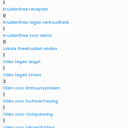
1
Kruidenthee recepten
0
Kruidenthee tegen verkoudheid
1
Kruidenthee voor detox
0
Lokale theekruiden vinden
1
Oliën tegen angst
1
Oliën tegen stress
2
Oliën voor immuunsysteem
1
Oliën voor luchtverfrissing
1
Oliën voor Ontspanning
1
Oliën voor pijnverlichting