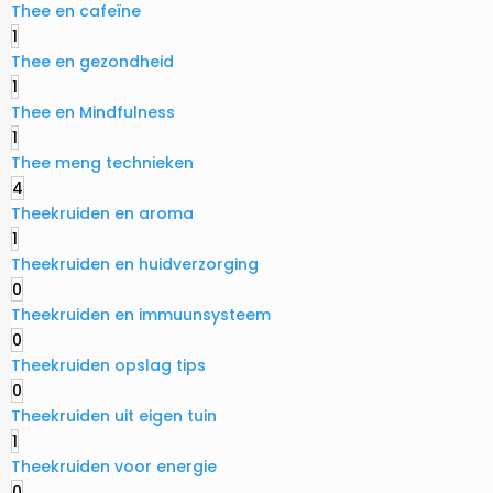
Thee en cafeïne
1
Thee en gezondheid
1
Thee en Mindfulness
1
Thee meng technieken
4
Theekruiden en aroma
1
Theekruiden en huidverzorging
0
Theekruiden en immuunsysteem
0
Theekruiden opslag tips
0
Theekruiden uit eigen tuin
1
Theekruiden voor energie
0