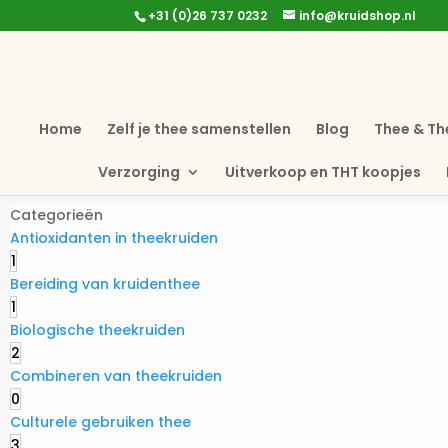
+31 (0)26 737 0232
info@kruidshop.nl
Home
Zelf je thee samenstellen
Blog
Thee & Th
Verzorging
Uitverkoop en THT koopjes
Categorieën
Antioxidanten in theekruiden
1
Bereiding van kruidenthee
1
Biologische theekruiden
2
Combineren van theekruiden
0
Culturele gebruiken thee
3