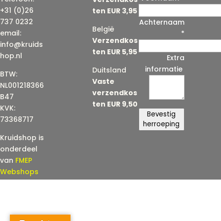
-
+31 (0)26
ten EUR 3,95
m
737 0232
Achternaam
België
a
email:
*
Verzendkos
i
info@kruids
ten EUR 5,95
l
hop.nl
Extra
(
informatie
Duitsland
BTW:
h
Vaste
NL001218366
e
verzendkos
B47
r
ten EUR 9,50
KVK:
h
Bevestig
73368717
a
herroeping
a
Kruidshop is
l
onderdeel
)
van
FMEP
Webshops
*