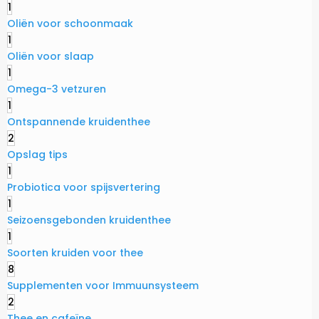
1
Oliën voor schoonmaak
1
Oliën voor slaap
1
Omega-3 vetzuren
1
Ontspannende kruidenthee
2
Opslag tips
1
Probiotica voor spijsvertering
1
Seizoensgebonden kruidenthee
1
Soorten kruiden voor thee
8
Supplementen voor Immuunsysteem
2
Thee en cafeïne