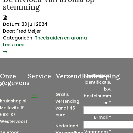
stemming
Datum:
23 juli 2024
Door:
Fred Meijer
Categorieën:
Theekruiden en aroma
Lees meer
Onze
Service
Verzendkosten
Herroeping
Contract
gegevens
identificatie,
b.v.
Gratis
bestelnumm
kruidshop.nl
verzending
er
*
Mollevite 19
vanaf 45
6931 KE
euro
E-mail
*
Westervoort
Nederland
Voornaam
*
E
Telefoon:
Verzendkos