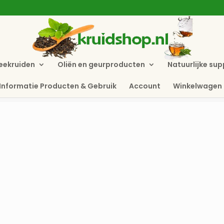
eekruiden
Oliën en geurproducten
Natuurlijke su
Informatie Producten & Gebruik
Account
Winkelwagen