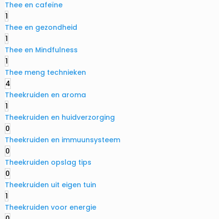
Thee en cafeïne
1
Thee en gezondheid
1
Thee en Mindfulness
1
Thee meng technieken
4
Theekruiden en aroma
1
Theekruiden en huidverzorging
0
Theekruiden en immuunsysteem
0
Theekruiden opslag tips
0
Theekruiden uit eigen tuin
1
Theekruiden voor energie
0