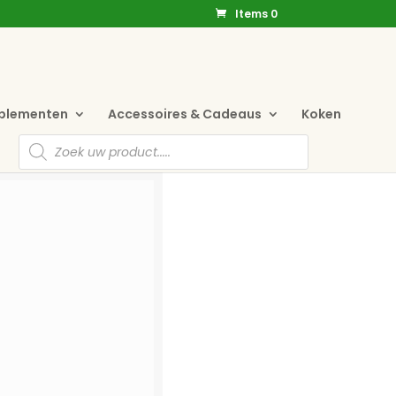
Items 0
pplementen
Accessoires & Cadeaus
Koken
Producten
zoeken