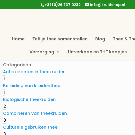
+31 (0)26 737 0232
info@kruidshop.nl
Home
Zelf je thee samenstellen
Blog
Thee & Th
Verzorging
Uitverkoop en THT koopjes
Categorieën
Antioxidanten in theekruiden
1
Bereiding van kruidenthee
1
Biologische theekruiden
2
Combineren van theekruiden
0
Culturele gebruiken thee
3