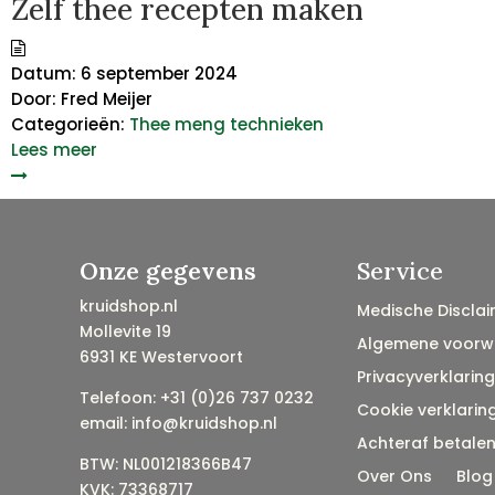
Zelf thee recepten maken
Datum:
6 september 2024
Door:
Fred Meijer
Categorieën:
Thee meng technieken
Lees meer
Onze gegevens
Service
kruidshop.nl
Medische Disclai
Mollevite 19
Algemene voorw
6931 KE Westervoort
Privacyverklaring
Telefoon: +31 (0)26 737 0232
Cookie verklarin
email: info@kruidshop.nl
Achteraf betale
BTW: NL001218366B47
Over Ons
Blog
KVK: 73368717