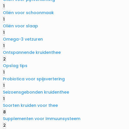
1
Oliën voor schoonmaak
1
Oliën voor slaap
1
Omega-3 vetzuren
1
Ontspannende kruidenthee
2
Opslag tips
1
Probiotica voor spijsvertering
1
Seizoensgebonden kruidenthee
1
Soorten kruiden voor thee
8
Supplementen voor Immuunsysteem
2