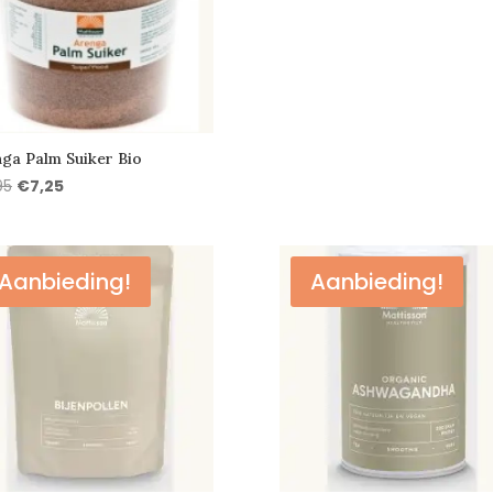
ga Palm Suiker Bio
Oorspronkelijke
Huidige
95
€
7,25
prijs
prijs
was:
is:
€7,95.
€7,25.
Aanbieding!
Aanbieding!