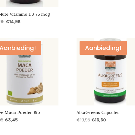
lute Vitamine D3 75 mcg
Oorspronkelijke
Huidige
,95
€
14,95
prijs
prijs
was:
is:
€19,95.
€14,95.
Aanbieding!
Aanbieding!
ve Maca Poeder Bio
AlkaGreens Capsules
Oorspronkelijke
Huidige
Oorspronkelijke
Huidige
95
€
8,45
€
19,95
€
16,60
prijs
prijs
prijs
prijs
was:
is:
was:
is: