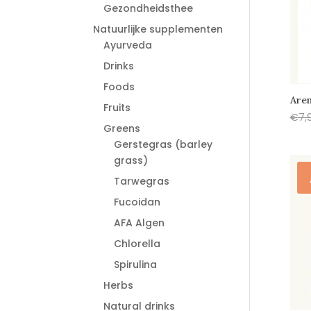
Gezondheidsthee
Natuurlijke supplementen
Ayurveda
Drinks
Foods
Aren
Fruits
€
7,
Greens
Gerstegras (barley
grass)
Tarwegras
Fucoidan
AFA Algen
Chlorella
Spirulina
Herbs
Natural drinks