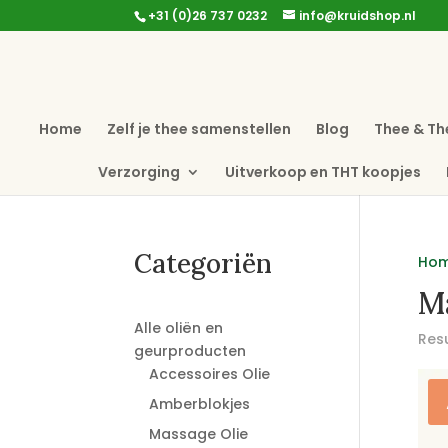
+31 (0)26 737 0232
info@kruidshop.nl
Home
Zelf je thee samenstellen
Blog
Thee & Th
Verzorging
Uitverkoop en THT koopjes
Categoriën
Ho
M
Alle oliën en
Res
geurproducten
Accessoires Olie
Amberblokjes
Massage Olie