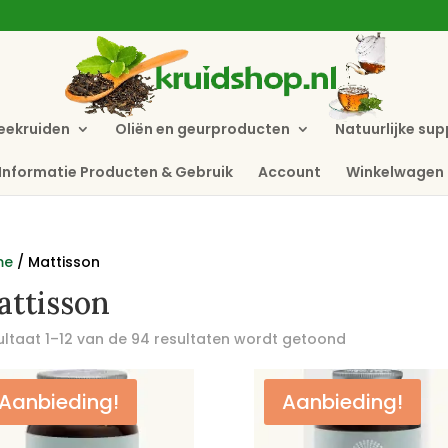
eekruiden
Oliën en geurproducten
Natuurlijke su
Informatie Producten & Gebruik
Account
Winkelwagen
me
/ Mattisson
attisson
ultaat 1–12 van de 94 resultaten wordt getoond
Aanbieding!
Aanbieding!