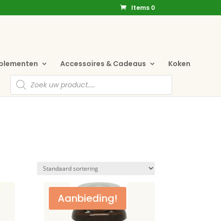
Items 0
pplementen
Accessoires & Cadeaus
Koken
Producten
zoeken
Aanbieding!