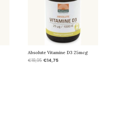
Absolute Vitamine D3 25mcg
Oorspronkelijke
Huidige
€
18,95
€
14,75
prijs
prijs
was:
is:
€18,95.
€14,75.