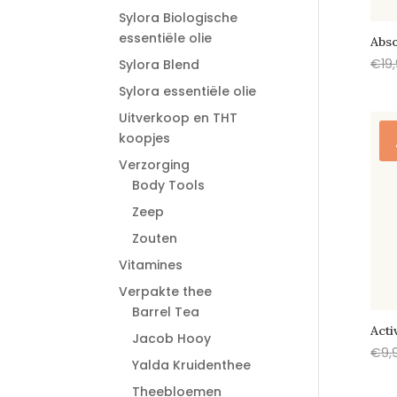
Sylora Biologische
essentiële olie
Abso
€
19
Sylora Blend
Sylora essentiële olie
Uitverkoop en THT
koopjes
Verzorging
Body Tools
Zeep
Zouten
Vitamines
Verpakte thee
Barrel Tea
Acti
Jacob Hooy
€
9,
Yalda Kruidenthee
Theebloemen