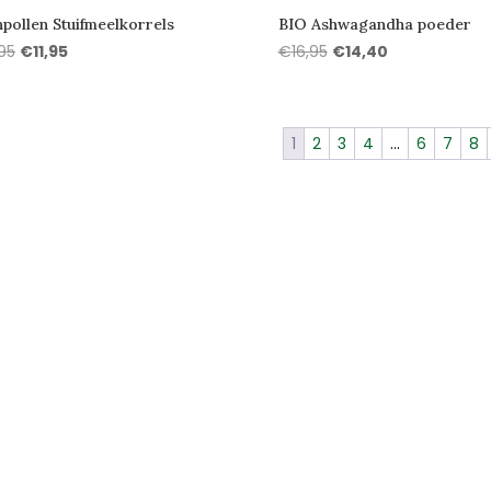
npollen Stuifmeelkorrels
BIO Ashwagandha poeder
Oorspronkelijke
Huidige
Oorspronkelijke
Huidige
,95
€
11,95
€
16,95
€
14,40
prijs
prijs
prijs
prijs
was:
is:
was:
is:
€15,95.
€11,95.
€16,95.
€14,40.
1
2
3
4
…
6
7
8