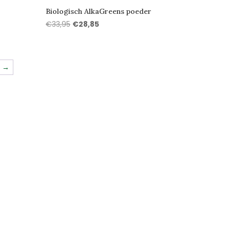
Biologisch AlkaGreens poeder
Oorspronkelijke
Huidige
€
33,95
€
28,85
prijs
prijs
was:
is:
€33,95.
€28,85.
→