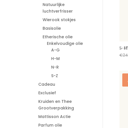
Natuurlijke
luchtverfrisser
Wierook stokjes
Basisolie
Etherische olie
Enkelvoudige olie
5-H
A-G
€
24
H-M
N-R
S-Z
Cadeau
Exclusief
Kruiden en Thee
Grootverpakking
Mattisson Actie
Parfum olie