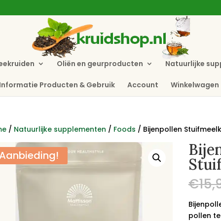
eekruiden
Oliën en geurproducten
Natuurlijke su
Informatie Producten & Gebruik
Account
Winkelwagen
me
/
Natuurlijke supplementen
/
Foods
/ Bijenpollen Stuifmeel
Bije
Aanbieding!
Stui
€
15,
Bijenpoll
pollen t