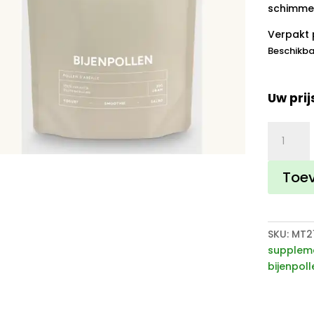
schimmel
Verpakt 
Beschikba
Uw prij
Bijenpoll
Stuifmeel
aantal
Toe
SKU:
MT2
supplem
bijenpoll