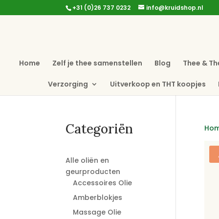
+31 (0)26 737 0232
info@kruidshop.nl
Home
Zelf je thee samenstellen
Blog
Thee & Th
Verzorging
Uitverkoop en THT koopjes
Categoriën
Ho
Alle oliën en
geurproducten
Accessoires Olie
Amberblokjes
Massage Olie