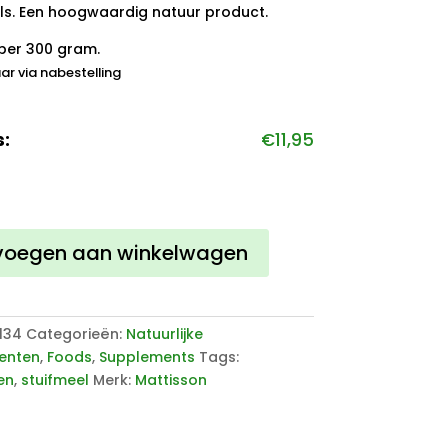
s. Een hoogwaardig natuur product.
per 300 gram.
ar via nabestelling
s:
€
11,95
en
korrels
voegen aan winkelwagen
134
Categorieën:
Natuurlijke
enten
,
Foods
,
Supplements
Tags:
en
,
stuifmeel
Merk:
Mattisson