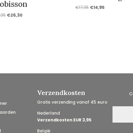
obisson
Oorspronkelijke
Huidige
€
17,95
€
14,95
prijs
prijs
Oorspronkelijke
Huidige
,95
€
26,30
was:
is:
prijs
prijs
€17,95.
€14,95.
was:
is:
€30,95.
€26,30.
Verzendkosten
C
Gratis verzending vanaf 45 euro
mer
aarden
Nederland
Verzendkosten EUR 3,95
g
België