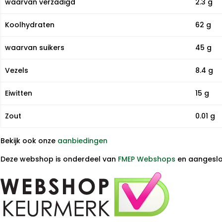
waarvan verzadigd
2.3 g
Koolhydraten
62 g
waarvan suikers
45 g
Vezels
8.4 g
Eiwitten
15 g
Zout
0.01 g
Bekijk ook onze
aanbiedingen
Deze webshop is onderdeel van
FMEP Webshops
en aangeslot