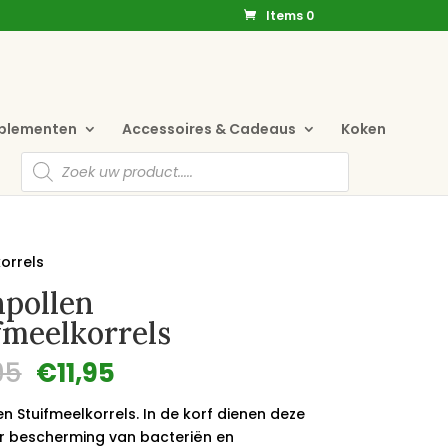
Items 0
pplementen
Accessoires & Cadeaus
Koken
Producten
zoeken
korrels
npollen
fmeelkorrels
Oorspronkelijke
Huidige
95
€
11,95
prijs
prijs
was:
is:
en Stuifmeelkorrels. In de korf dienen deze
€15,95.
€11,95.
er bescherming van bacteriën en