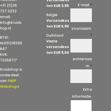
E-mail
*
+31 (0)26
ten EUR 3,95
737 0232
België
email:
Verzendkos
info@kruids
ten EUR 5,95
E
hop.nl
Voornaam
-
Duitsland
*
BTW:
Vaste
m
NL001218366
verzendkos
a
B47
ten EUR 9,50
KVK:
i
Achternaa
73368717
l
m
*
Kruidshop is
(
onderdeel
h
van
FMEP
e
Webshops
Extra
r
informatie
h
a
a