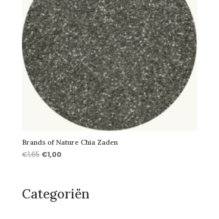
Brands of Nature Chia Zaden
Oorspronkelijke
Huidige
€
1,65
€
1,00
prijs
prijs
was:
is:
€1,65.
€1,00.
Categoriën