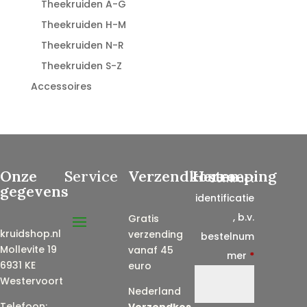
Theekruiden A-G
Theekruiden H-M
Theekruiden N-R
Theekruiden S-Z
Accessoires
Onze
Service
Verzendkosten
Herroeping
Contract
gegevens
identificatie
, b.v.
Gratis
kruidshop.nl
verzending
bestelnum
Mollevite 19
vanaf 45
mer
*
6931 KE
euro
Westervoort
Nederland
Telefoon:
Verzendkos