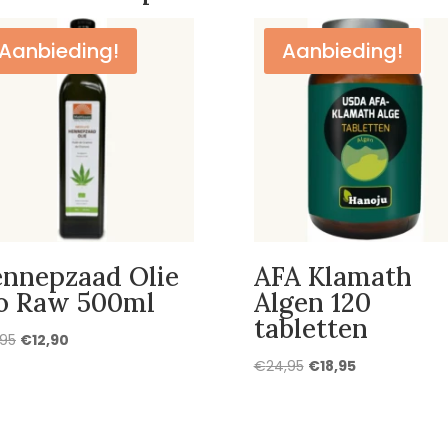
Aanbieding!
Aanbieding!
nnepzaad Olie
AFA Klamath
o Raw 500ml
Algen 120
tabletten
Oorspronkelijke
Huidige
,95
€
12,90
prijs
prijs
Oorspronkelijke
Huidige
€
24,95
€
18,95
was:
is:
prijs
prijs
€14,95.
€12,90.
was:
is:
€24,95.
€18,95.