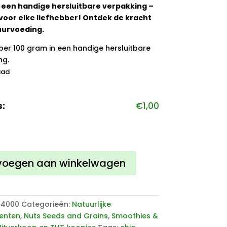
 een handige hersluitbare verpakking –
voor elke liefhebber! Ontdek de kracht
uurvoeding.
per 100 gram in een handige hersluitbare
ng.
aad
s:
€
1,00
voegen aan winkelwagen
04000
Categorieën:
Natuurlijke
enten
,
Nuts Seeds and Grains
,
Smoothies &