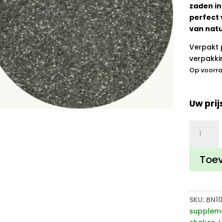
zaden in
perfect 
van nat
Verpakt 
verpakki
Op voorr
Uw prij
Brands
of
Nature
Toe
Chia
Zaden
aantal
SKU:
BN1
supplem