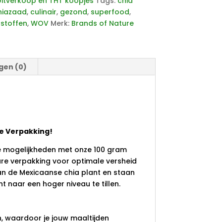
Uitverkoop en THT koopjes
Tags:
chia
hiazaad
,
culinair
,
gezond
,
superfood
,
stoffen
,
WOV
Merk:
Brands of Nature
gen (0)
ge Verpakking!
re mogelijkheden met onze 100 gram
re verpakking voor optimale versheid
an de Mexicaanse chia plant en staan
 naar een hoger niveau te tillen.
n, waardoor je jouw maaltijden