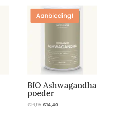
Aanbieding!
BIO Ashwagandha
poeder
Oorspronkelijke
Huidige
€
16,95
€
14,40
prijs
prijs
was:
is:
€16,95.
€14,40.