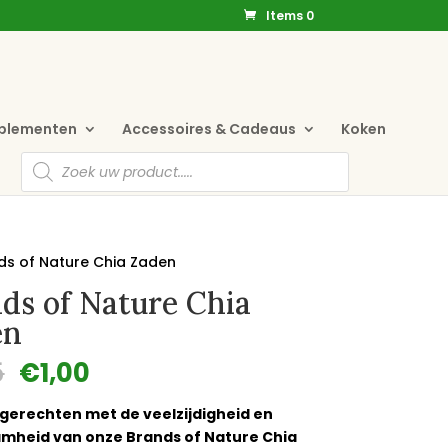
Items 0
pplementen
Accessoires & Cadeaus
Koken
Producten
zoeken
ds of Nature Chia Zaden
ds of Nature Chia
en
Oorspronkelijke
Huidige
5
€
1,00
prijs
prijs
was:
is:
 gerechten met de veelzijdigheid en
€1,65.
€1,00.
mheid van onze Brands of Nature Chia