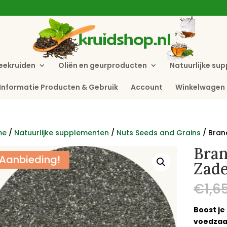
eekruiden
Oliën en geurproducten
Natuurlijke su
Informatie Producten & Gebruik
Account
Winkelwagen
me
/
Natuurlijke supplementen
/
Nuts Seeds and Grains
/ Bran
Bran
Aanbieding!
Zad
€
1,6
Boost je
voedzaa