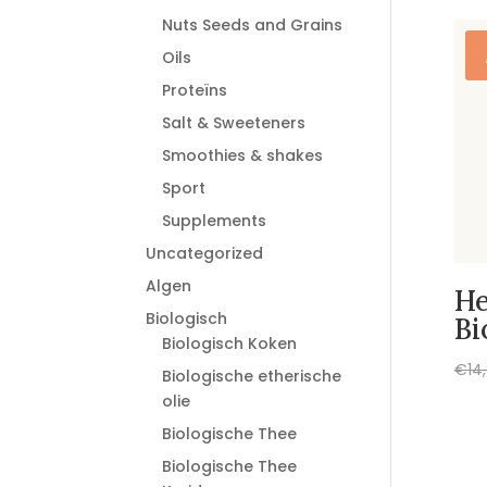
Nuts Seeds and Grains
Oils
Proteïns
Salt & Sweeteners
Smoothies & shakes
Sport
Supplements
Uncategorized
Algen
He
Biologisch
Bi
Biologisch Koken
€
14
Biologische etherische
olie
Biologische Thee
Biologische Thee