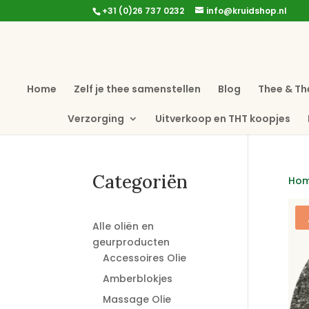
+31 (0)26 737 0232
info@kruidshop.nl
Home
Zelf je thee samenstellen
Blog
Thee & Th
Verzorging
Uitverkoop en THT koopjes
Categoriën
Ho
Alle oliën en
geurproducten
Accessoires Olie
Amberblokjes
Massage Olie