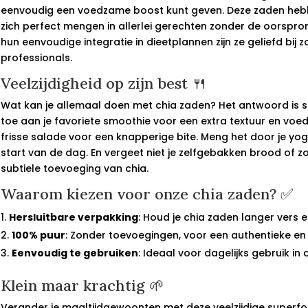
eenvoudig een voedzame boost kunt geven. Deze zaden heb
zich perfect mengen in allerlei gerechten zonder de oorspron
hun eenvoudige integratie in dieetplannen zijn ze geliefd bij 
professionals.
Veelzijdigheid op zijn best 🍴
Wat kan je allemaal doen met chia zaden? Het antwoord is si
toe aan je favoriete smoothie voor een extra textuur en vo
frisse salade voor een knapperige bite. Meng het door je yo
start van de dag. En vergeet niet je zelfgebakken brood of z
subtiele toevoeging van chia.
Waarom kiezen voor onze chia zaden? ✅
Hersluitbare verpakking
: Houd je chia zaden langer vers e
100% puur
: Zonder toevoegingen, voor een authentieke en n
Eenvoudig te gebruiken
: Ideaal voor dagelijks gebruik in
Klein maar krachtig 🌱
Verander je maaltijdgewoonten met deze veelzijdige superf