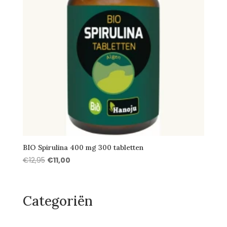
BIO Spirulina 400 mg 300 tabletten
Oorspronkelijke
Huidige
€
12,95
€
11,00
prijs
prijs
was:
is:
€12,95.
€11,00.
Categoriën