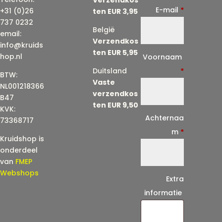
E-mail
*
+31 (0)26
ten EUR 3,95
737 0232
België
email:
Verzendkos
info@kruids
ten EUR 5,95
E
hop.nl
Voornaam
-
Duitsland
*
BTW:
Vaste
m
NL001218366
verzendkos
a
B47
ten EUR 9,50
KVK:
i
Achternaa
73368717
l
m
*
Kruidshop is
(
onderdeel
h
van
FMEP
e
Webshops
Extra
r
informatie
h
a
a