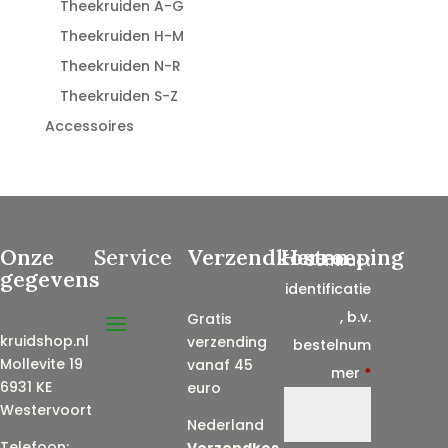
Theekruiden A-G
Theekruiden H-M
Theekruiden N-R
Theekruiden S-Z
Accessoires
Onze
Service
Verzendkosten
Herroeping
Contract
gegevens
identificatie
, b.v.
Gratis
kruidshop.nl
verzending
bestelnum
Mollevite 19
vanaf 45
mer
*
6931 KE
euro
Westervoort
Nederland
Telefoon:
Verzendkos