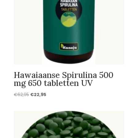
Hawaiaanse Spirulina 500
mg 650 tabletten UV
Oorspronkelijke
Huidige
€
62,95
€
22,95
prijs
prijs
was:
is:
€62,95.
€22,95.