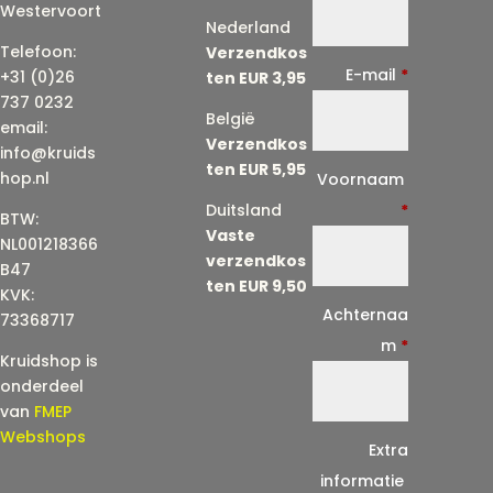
Westervoort
Nederland
Telefoon:
Verzendkos
E-mail
*
+31 (0)26
ten EUR 3,95
737 0232
België
email:
Verzendkos
info@kruids
ten EUR 5,95
E
hop.nl
Voornaam
-
Duitsland
*
BTW:
Vaste
m
NL001218366
verzendkos
a
B47
ten EUR 9,50
KVK:
i
Achternaa
73368717
l
m
*
Kruidshop is
(
onderdeel
h
van
FMEP
e
Webshops
Extra
r
informatie
h