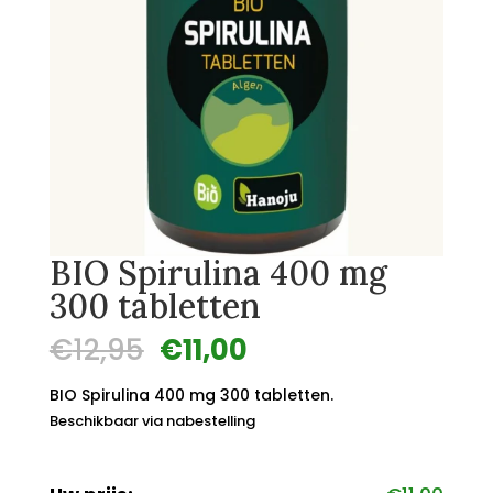
BIO Spirulina 400 mg
300 tabletten
Oorspronkelijke
Huidige
€
12,95
€
11,00
prijs
prijs
was:
is:
BIO Spirulina 400 mg 300 tabletten.
€12,95.
€11,00.
Beschikbaar via nabestelling