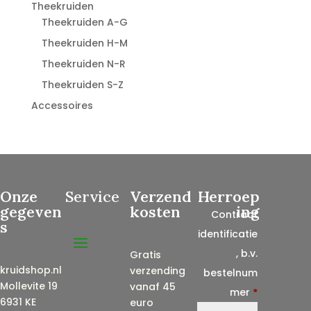
Theekruiden
Theekruiden A-G
Theekruiden H-M
Theekruiden N-R
Theekruiden S-Z
Accessoires
Onze
Service
Verzend
Herroep
gegeven
kosten
ing
Contract
s
identificatie
, b.v.
Gratis
kruidshop.nl
verzending
bestelnum
Mollevite 19
vanaf 45
mer
*
6931 KE
euro