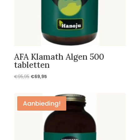
AFA Klamath Algen 500
tabletten
Oorspronkelijke
Huidige
€
95,95
€
69,95
prijs
prijs
was:
is:
€95,95.
€69,95.
Aanbieding!