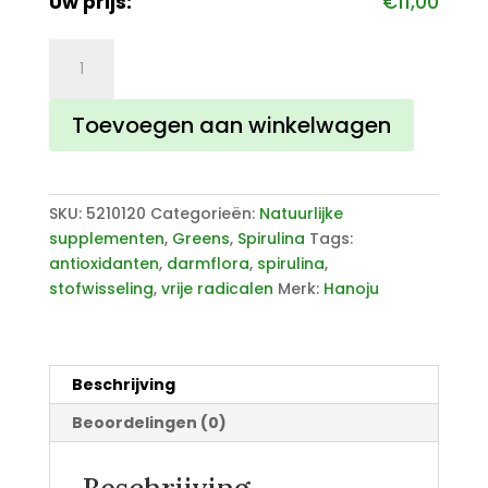
Uw prijs:
€
11,00
BIO
Spirulina
400
Toevoegen aan winkelwagen
mg
300
tabletten
aantal
SKU:
5210120
Categorieën:
Natuurlijke
supplementen
,
Greens
,
Spirulina
Tags:
antioxidanten
,
darmflora
,
spirulina
,
stofwisseling
,
vrije radicalen
Merk:
Hanoju
Beschrijving
Beoordelingen (0)