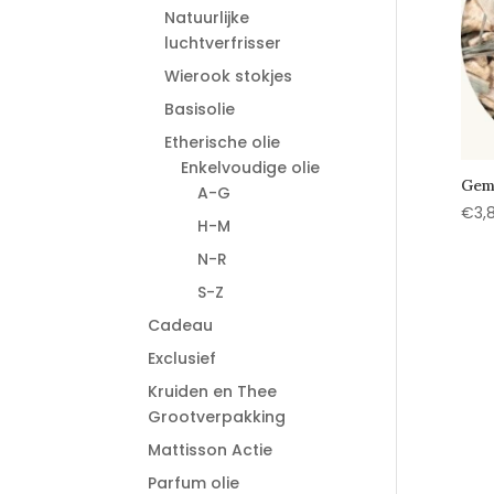
Natuurlijke
luchtverfrisser
Wierook stokjes
Basisolie
Etherische olie
Enkelvoudige olie
Gem
A-G
€
3,
H-M
N-R
S-Z
Cadeau
Exclusief
Kruiden en Thee
Grootverpakking
Mattisson Actie
Parfum olie