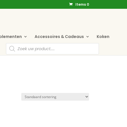
Items 0
pplementen
Accessoires & Cadeaus
Koken
Producten
zoeken