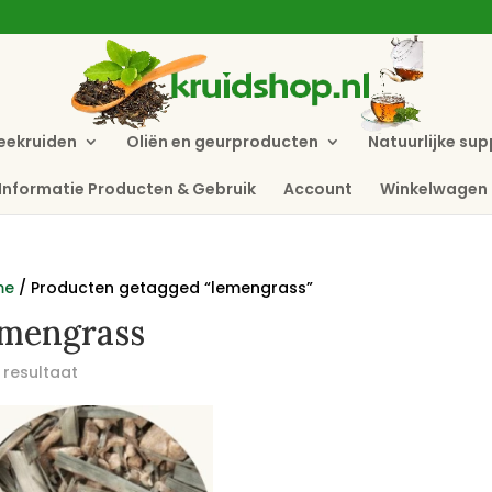
eekruiden
Oliën en geurproducten
Natuurlijke su
Informatie Producten & Gebruik
Account
Winkelwagen
me
/ Producten getagged “lemengrass”
emengrass
 resultaat