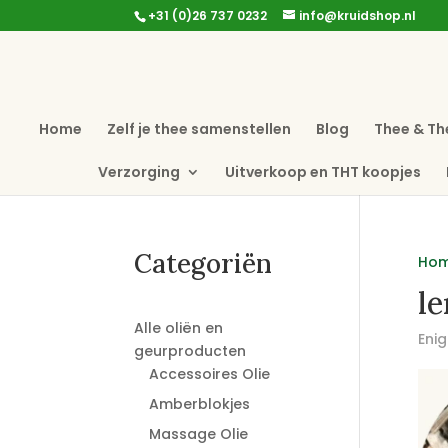
+31 (0)26 737 0232
info@kruidshop.nl
Home
Zelf je thee samenstellen
Blog
Thee & Th
Verzorging
Uitverkoop en THT koopjes
Categoriën
Ho
l
Alle oliën en
Enig
geurproducten
Accessoires Olie
Amberblokjes
Massage Olie