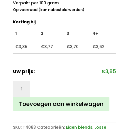
Verpakt per 100 gram
Op voorraad (kan nabesteld worden)
Korting bij
1
2
3
4+
€
3,85
€
3,77
€
3,70
€
3,62
Uw prijs:
€
3,85
Gember
Lemongrass
aantal
Toevoegen aan winkelwagen
SKU:
T4083
Categorieën:
Eigen blends
,
Losse