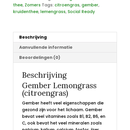
thee
,
Zomers
Tags:
citroengras
,
gember
,
kruidenthee
,
lemengrass
,
Social Ready
Beschrijving
Aanvullende informatie
Beoordelingen (0)
Beschrijving
Gember Lemongrass
(citroengras)
Gember heeft veel eigenschappen die
gezond zijn voor het lichaam. Gember
bevat veel vitamines zoals B1, B2, B6, en
C, ook bevat het veel mineralen zoals
natrium, kalium, calcium, fosfor, ijzer,