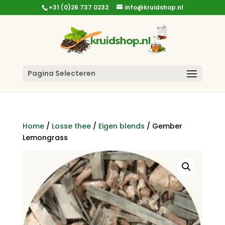
+31 (0)26 737 0232
info@kruidshop.nl
Pagina Selecteren
Home
/
Losse thee
/
Eigen blends
/ Gember
Lemongrass