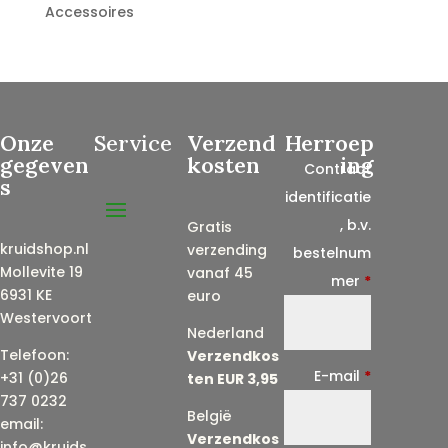
Accessoires
Onze
Service
Verzend
Herroep
gegeven
kosten
ing
Contract
s
identificatie
, b.v.
Gratis
kruidshop.nl
verzending
bestelnum
Mollevite 19
vanaf 45
mer
*
6931 KE
euro
Westervoort
Nederland
Telefoon:
Verzendkos
E-mail
*
+31 (0)26
ten EUR 3,95
737 0232
België
email:
Verzendkos
info@kruids