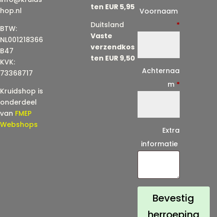
ten EUR 5,95
E
hop.nl
Voornaam
-
Duitsland
*
BTW:
Vaste
m
NL001218366
verzendkos
a
B47
ten EUR 9,50
KVK:
i
Achternaa
73368717
l
m
*
Kruidshop is
(
onderdeel
h
van
FMEP
e
Webshops
Extra
r
informatie
h
a
a
l
Bevestig
)
herroeping