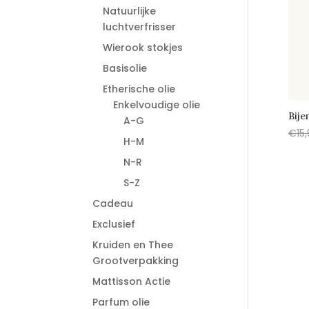
Natuurlijke
luchtverfrisser
Wierook stokjes
Basisolie
Etherische olie
Enkelvoudige olie
Bije
A-G
€
15
H-M
N-R
S-Z
Cadeau
Exclusief
Kruiden en Thee
Grootverpakking
Mattisson Actie
Parfum olie