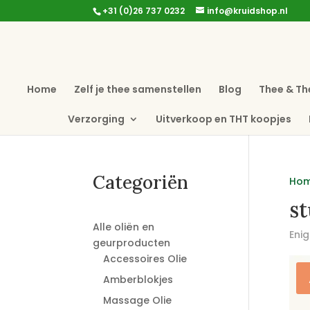
+31 (0)26 737 0232
info@kruidshop.nl
Home
Zelf je thee samenstellen
Blog
Thee & Th
Verzorging
Uitverkoop en THT koopjes
Categoriën
Ho
st
Alle oliën en
Enig
geurproducten
Accessoires Olie
Amberblokjes
Massage Olie