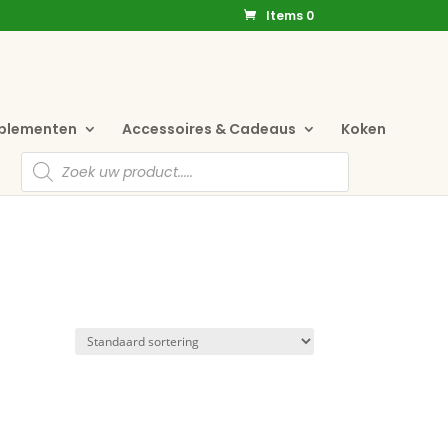
Items 0
pplementen
Accessoires & Cadeaus
Koken
Producten
zoeken