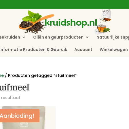
eekruiden
Oliën en geurproducten
Natuurlijke su
Informatie Producten & Gebruik
Account
Winkelwagen
me
/ Producten getagged “stuifmeel”
uifmeel
 resultaat
Aanbieding!