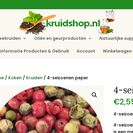
eekruiden
Oliën en geurproducten
Natuurlijke su
Informatie Producten & Gebruik
Account
Winkelwagen
me
/
Koken
/
Kruiden
/ 4-seizoenen peper
4-se
€
2,5
4-seizoe
4-seizoe
is een m