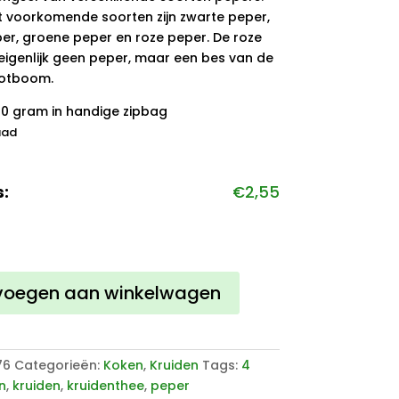
 voorkomende soorten zijn zwarte peper,
per, groene peper en roze peper. De roze
 eigenlijk geen peper, maar een bes van de
otboom.
50 gram in handige zipbag
aad
s:
€
2,55
n
voegen aan winkelwagen
76
Categorieën:
Koken
,
Kruiden
Tags:
4
n
,
kruiden
,
kruidenthee
,
peper