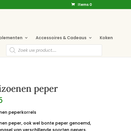
Items 0
pplementen
Accessoires & Cadeaus
Koken
Producten
zoeken
izoenen peper
5
nen peperkorrels
nen peper, ook wel bonte peper genoemd,
engsel van verschillende soorten pepers.