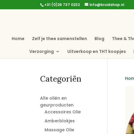
+31 (0)26 737 0232
info@kruidshop.nl
Home
Zelf je thee samenstellen
Blog
Thee & Th
Verzorging
Uitverkoop en THT koopjes
Categoriën
Ho
Alle oliën en
geurproducten
Accessoires Olie
Amberblokjes
Massage Olie