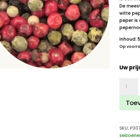
De meest
witte pe
peper is
peperno
Inhoud: 
Op voorr
Uw prij
4-
seizoene
peper
Toe
aantal
SKU:
P30
seizoene