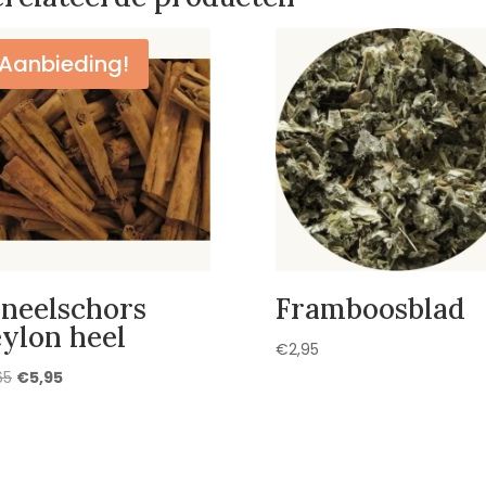
Aanbieding!
neelschors
Framboosblad
ylon heel
€
2,95
Oorspronkelijke
Huidige
65
€
5,95
prijs
prijs
was:
is:
€6,65.
€5,95.