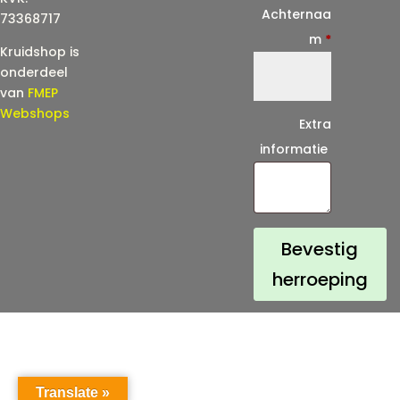
i
Achternaa
73368717
l
m
*
Kruidshop is
(
onderdeel
h
van
FMEP
e
Webshops
Extra
r
informatie
h
a
a
l
Bevestig
)
herroeping
*
Translate »