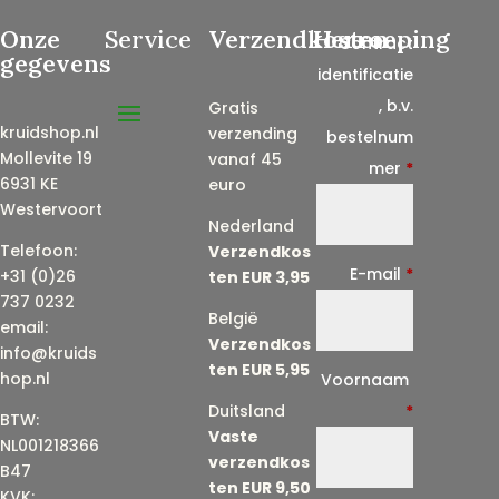
Onze
Service
Verzendkosten
Herroeping
Contract
gegevens
identificatie
, b.v.
Gratis
kruidshop.nl
verzending
bestelnum
Mollevite 19
vanaf 45
mer
*
6931 KE
euro
Westervoort
Nederland
Telefoon:
Verzendkos
E-mail
*
+31 (0)26
ten EUR 3,95
737 0232
België
email:
Verzendkos
info@kruids
ten EUR 5,95
E
hop.nl
Voornaam
-
Duitsland
*
BTW:
Vaste
m
NL001218366
verzendkos
a
B47
ten EUR 9,50
KVK: