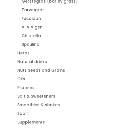
Gerstegras (barley grass)
Tarwegras
Fucoidan
AFA Algen
Chlorella
Spirulina
Herbs
Natural drinks
Nuts Seeds and Grains
Oils
Proteïns
Salt & Sweeteners
Smoothies & shakes
Sport
Supplements