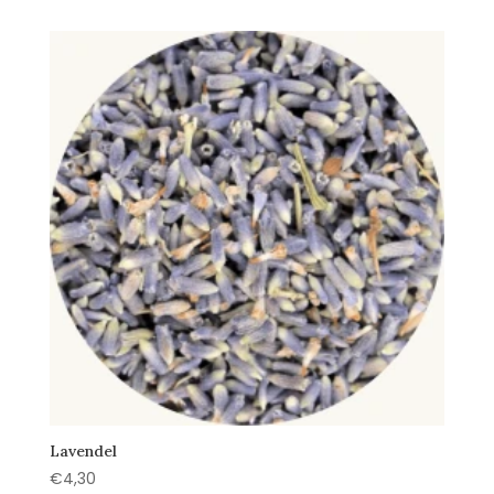
was:
is:
€4,99.
€3,95.
Lavendel
€
4,30