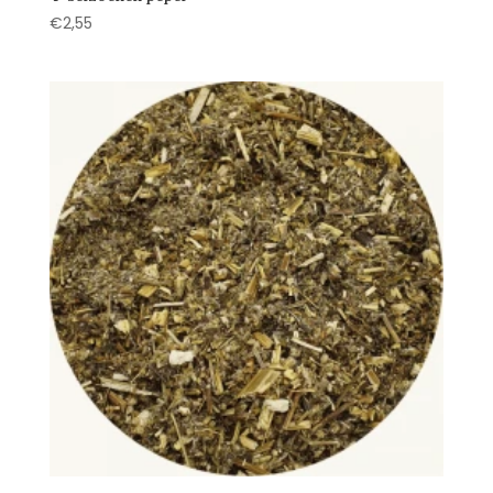
€
2,55