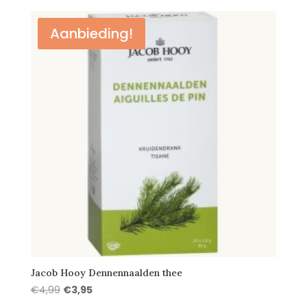
was:
is:
€3,75.
€2,95.
Aanbieding!
Jacob Hooy Dennennaalden thee
Oorspronkelijke
Huidige
€
4,99
€
3,95
prijs
prijs