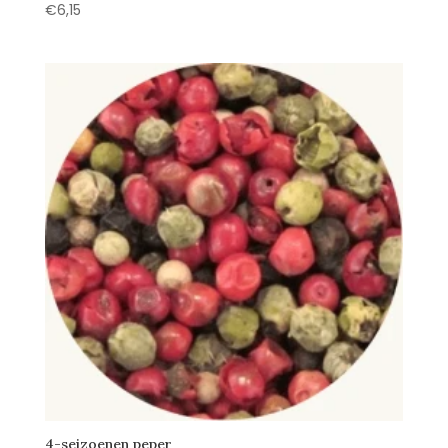
€
6,15
4-seizoenen peper