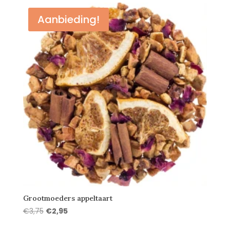
Aanbieding!
Grootmoeders appeltaart
Oorspronkelijke
Huidige
€
3,75
€
2,95
prijs
prijs