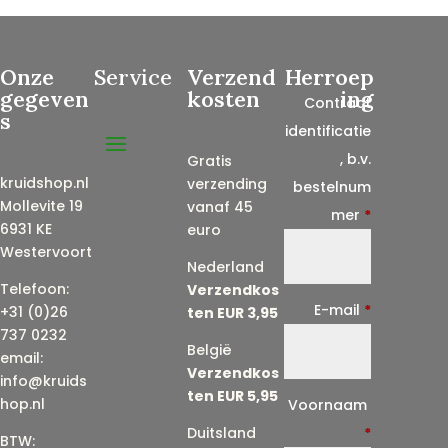
Onze
Service
Verzend
Herroep
gegeven
kosten
ing
Contract
s
identificatie
, b.v.
Gratis
kruidshop.nl
verzending
bestelnum
Mollevite 19
vanaf 45
mer
*
6931 KE
euro
Westervoort
Nederland
Telefoon:
Verzendkos
E-mail
*
+31 (0)26
ten EUR 3,95
737 0232
België
email:
Verzendkos
info@kruids
ten EUR 5,95
E
hop.nl
Voornaam
-
Duitsland
*
BTW: