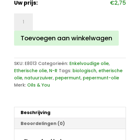
Uw prijs:
€
2,75
Pepermunt
olie
aantal
Toevoegen aan winkelwagen
SKU:
E8013
Categorieën:
Enkelvoudige olie
,
Etherische olie
,
N-R
Tags:
biologisch
,
etherische
olie
,
natuurzuiver
,
pepermunt
,
pepermunt-olie
Merk:
Oils & You
Beschrijving
Beoordelingen (0)