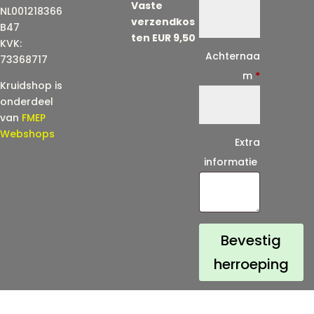
Vaste
m
NL001218366
verzendkos
a
B47
ten EUR 9,50
KVK:
i
Achternaa
73368717
l
m
*
Kruidshop is
(
onderdeel
h
van
FMEP
e
Webshops
Extra
r
informatie
h
a
a
l
Bevestig
)
herroeping
*