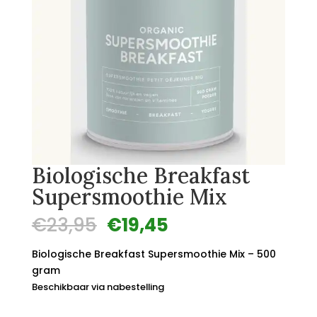
Biologische Breakfast
Supersmoothie Mix
Oorspronkelijke
Huidige
€
23,95
€
19,45
prijs
prijs
was:
is:
Biologische Breakfast Supersmoothie Mix – 500
€23,95.
€19,45.
gram
Beschikbaar via nabestelling