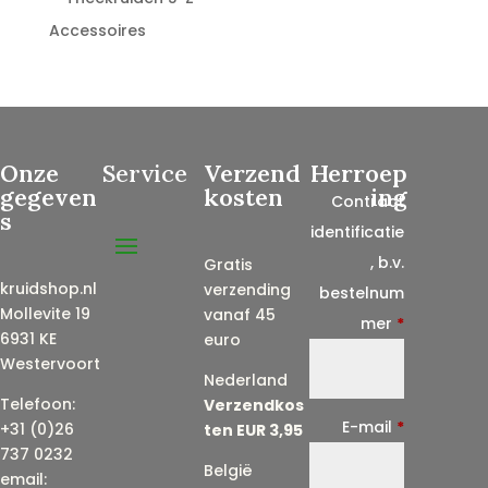
Accessoires
Onze
Service
Verzend
Herroep
gegeven
kosten
ing
Contract
s
identificatie
, b.v.
Gratis
kruidshop.nl
verzending
bestelnum
Mollevite 19
vanaf 45
mer
*
6931 KE
euro
Westervoort
Nederland
Telefoon:
Verzendkos
E-mail
*
+31 (0)26
ten EUR 3,95
737 0232
België
email: