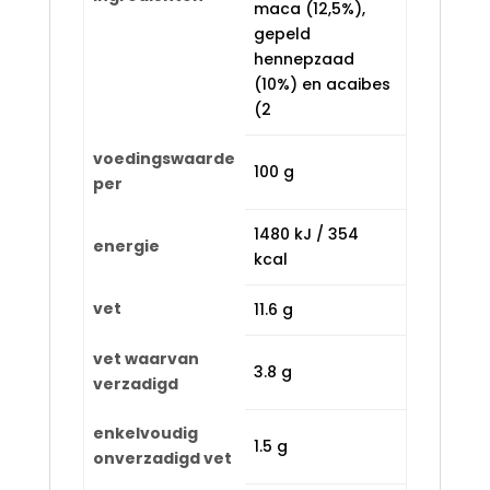
maca (12,5%),
gepeld
hennepzaad
(10%) en acaibes
(2
voedingswaarde
100 g
per
1480 kJ / 354
energie
kcal
vet
11.6 g
vet waarvan
3.8 g
verzadigd
enkelvoudig
1.5 g
onverzadigd vet