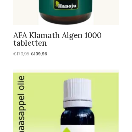
AFA Klamath Algen 1000
tabletten
Oorspronkelijke
Huidige
€
179,95
€
139,95
prijs
prijs
was:
is:
€179,95.
€139,95.