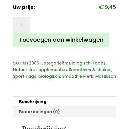
Uw prijs:
€
19,45
Biologische
Breakfast
Supersmoothie
Toevoegen aan winkelwagen
Mix
aantal
SKU:
MT2086
Categorieën:
Biologisch
,
Foods
,
Natuurlijke supplementen
,
Smoothies & shakes
,
Sport
Tags:
biologisch
,
Smoothie
Merk:
Mattisson
Beschrijving
Beoordelingen (0)