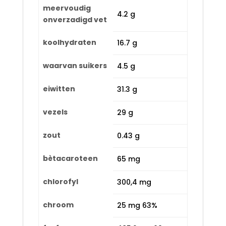
meervoudig
4.2 g
onverzadigd vet
koolhydraten
16.7 g
waarvan suikers
4.5 g
eiwitten
31.3 g
vezels
29 g
zout
0.43 g
bètacaroteen
65 mg
chlorofyl
300,4 mg
chroom
25 mg 63%