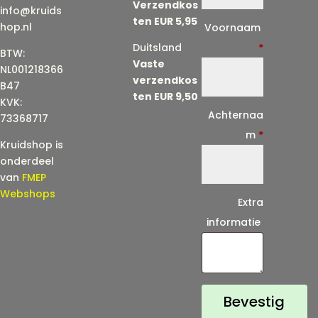
Verzendkos
info@kruids
ten EUR 5,95
E
hop.nl
Voornaam
-
Duitsland
*
BTW:
Vaste
m
NL001218366
verzendkos
a
B47
ten EUR 9,50
KVK:
i
Achternaa
73368717
l
m
*
Kruidshop is
(
onderdeel
h
van
FMEP
e
Webshops
Extra
r
informatie
h
a
a
l
Bevestig
)