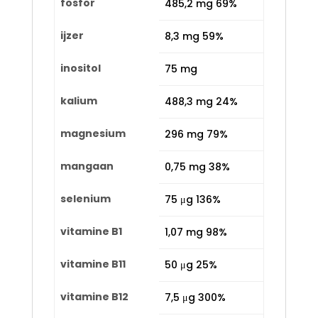
fosfor
485,2 mg 69%
ijzer
8,3 mg 59%
inositol
75 mg
kalium
488,3 mg 24%
magnesium
296 mg 79%
mangaan
0,75 mg 38%
selenium
75 μg 136%
vitamine B1
1,07 mg 98%
vitamine B11
50 μg 25%
vitamine B12
7,5 μg 300%