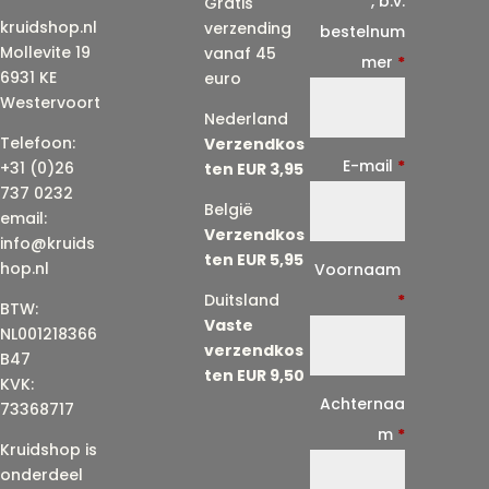
, b.v.
Gratis
kruidshop.nl
verzending
bestelnum
Mollevite 19
vanaf 45
mer
*
6931 KE
euro
Westervoort
Nederland
Telefoon:
Verzendkos
E-mail
*
+31 (0)26
ten EUR 3,95
737 0232
België
email:
Verzendkos
info@kruids
ten EUR 5,95
E
hop.nl
Voornaam
-
Duitsland
*
BTW:
Vaste
m
NL001218366
verzendkos
a
B47
ten EUR 9,50
KVK:
i
Achternaa
73368717
l
m
*
Kruidshop is
(
onderdeel
h