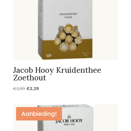
Jacob Hooy Kruidenthee
Zoethout
Oorspronkelijke
Huidige
€
2,89
€
2,25
prijs
prijs
was:
is:
€2,89.
€2,25.
Aanbieding!