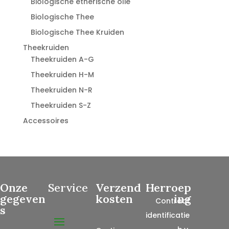
Biologische etherische olie
Biologische Thee
Biologische Thee Kruiden
Theekruiden
Theekruiden A-G
Theekruiden H-M
Theekruiden N-R
Theekruiden S-Z
Accessoires
Onze
Service
Verzend
Herroep
gegeven
kosten
ing
Contract
s
identificatie