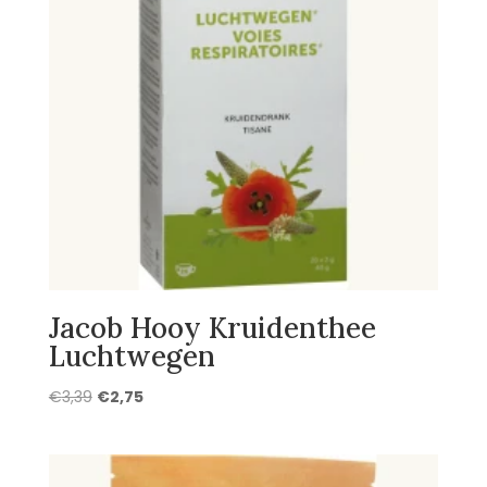
Jacob Hooy Kruidenthee
Luchtwegen
Oorspronkelijke
Huidige
€
3,39
€
2,75
prijs
prijs
was:
is:
€3,39.
€2,75.