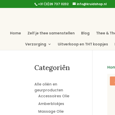
+31 (0)26 737 0232
info@kruidshop.nl
Home
Zelf je thee samenstellen
Blog
Thee & Th
Verzorging
Uitverkoop en THT koopjes
Categoriën
Ho
Alle oliën en
geurproducten
Accessoires Olie
Amberblokjes
Massage Olie