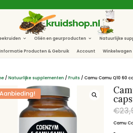
eekruiden
Oliën en geurproducten
Natuurlijke su
Informatie Producten & Gebruik
Account
Winkelwagen
me
/
Natuurlijke supplementen
/
Fruits
/ Camu Camu Q10 60 ca
Cam
Aanbieding!
caps
€
23,
Camu Ca