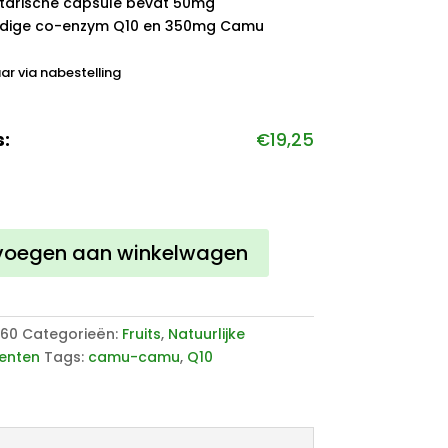
tarische capsule bevat 50mg
rdige co-enzym Q10 en 350mg Camu
ar via nabestelling
s:
€
19,25
voegen aan winkelwagen
060
Categorieën:
Fruits
,
Natuurlijke
enten
Tags:
camu-camu
,
Q10