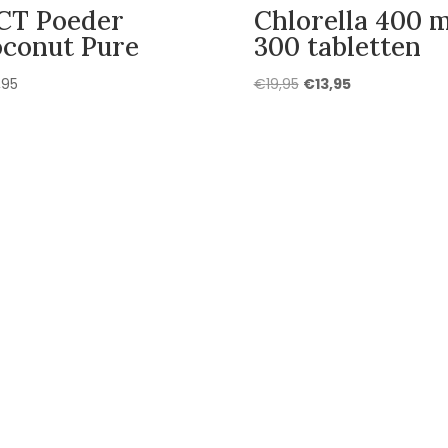
CT Poeder
Chlorella 400 
conut Pure
300 tabletten
Oorspronkelijke
Huidige
,95
€
19,95
€
13,95
prijs
prijs
was:
is:
€19,95.
€13,95.