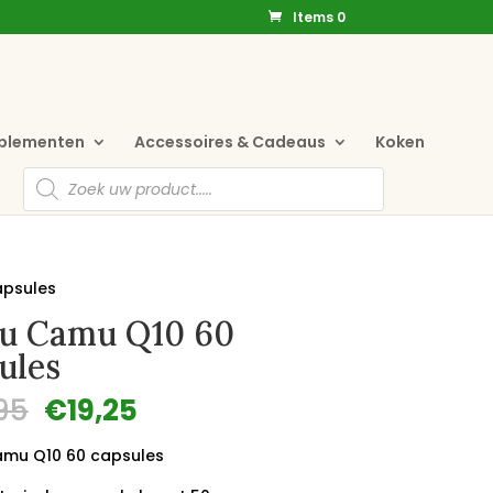
Items 0
pplementen
Accessoires & Cadeaus
Koken
Producten
zoeken
psules
u Camu Q10 60
ules
Oorspronkelijke
Huidige
95
€
19,25
prijs
prijs
was:
is:
mu Q10 60 capsules
€23,95.
€19,25.