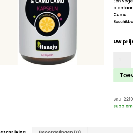
Een vege
plantaa
Camu.
Beschikba
Uw prij
Camu
Camu
Q10
Toe
60
capsules
aantal
SKU:
221
supplem
eschrijving
Beoordelingen (0)