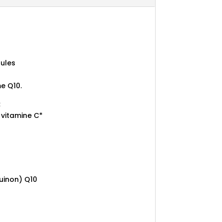
ules
e Q10.
:
vitamine C*
uinon) Q10