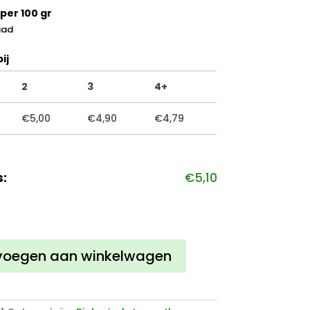
per 100 gr
aad
ij
2
3
4+
€
5,00
€
4,90
€
4,79
s:
€
5,10
g
voegen aan winkelwagen