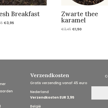
esh Breakfast
Zwarte thee
karamel
Oorspronkelijke
Huidige
55
€
3,95
prijs
prijs
Oorspronkelijke
Huidige
€
3,45
€
1,50
was:
is:
prijs
prijs
€4,55.
€3,95.
was:
is:
€3,45.
€1,50.
Verzendkosten
C
Gratis verzending vanaf 45 euro
mer
aarden
Nederland
Verzendkosten EUR 3,95
g
België