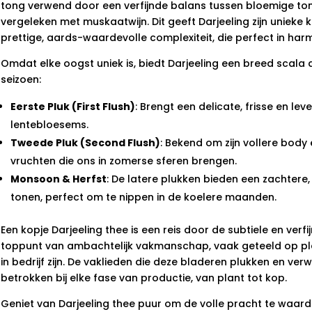
tong verwend door een verfijnde balans tussen bloemige tone
vergeleken met muskaatwijn. Dit geeft Darjeeling zijn unieke ka
prettige, aards-waardevolle complexiteit, die perfect in harm
Omdat elke oogst uniek is, biedt Darjeeling een breed scala
seizoen:
Eerste Pluk (First Flush)
: Brengt een delicate, frisse en le
lentebloesems.
Tweede Pluk (Second Flush)
: Bekend om zijn vollere body 
vruchten die ons in zomerse sferen brengen.
Monsoon & Herfst
: De latere plukken bieden een zachtere
tonen, perfect om te nippen in de koelere maanden.
Een kopje Darjeeling thee is een reis door de subtiele en verfi
toppunt van ambachtelijk vakmanschap, vaak geteeld op pl
in bedrijf zijn. De vaklieden die deze bladeren plukken en ve
betrokken bij elke fase van productie, van plant tot kop.
Geniet van Darjeeling thee puur om de volle pracht te waard