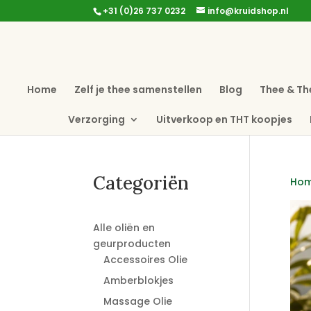
+31 (0)26 737 0232
info@kruidshop.nl
Home
Zelf je thee samenstellen
Blog
Thee & Th
Verzorging
Uitverkoop en THT koopjes
Categoriën
Ho
Alle oliën en
geurproducten
Accessoires Olie
Amberblokjes
Massage Olie