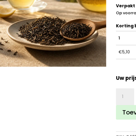
Verpakt 
Op voorr
Korting b
1
€
5,10
Uw prij
Darjeelin
aantal
Toe