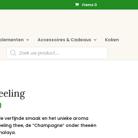
Items 0
pplementen
Accessoires & Cadeaus
Koken
Producten
zoeken
eeling
0
e verfijnde smaak en het unieke aroma
eeling thee, de “Champagne” onder theeën
malaya.