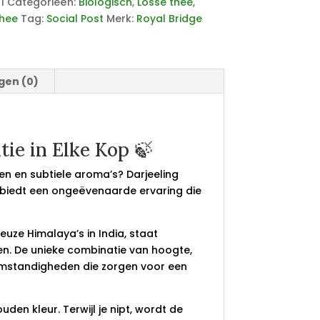
1
Categorieën:
Biologisch
,
Losse thee
,
hee
Tag:
Social Post
Merk:
Royal Bridge
gen (0)
tie in Elke Kop 🍃
en en subtiele aroma’s? Darjeeling
biedt een ongeëvenaarde ervaring die
euze Himalaya’s in India, staat
n. De unieke combinatie van hoogte,
omstandigheden die zorgen voor een
uden kleur. Terwijl je nipt, wordt de