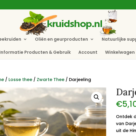
eekruiden
Oliën en geurproducten
Natuurlijke su
Informatie Producten & Gebruik
Account
Winkelwagen
me
/
Losse thee
/
Zwarte Thee
/ Darjeeling
Darj
€
5,1
Ontdek d
van Darj
uit de Hi