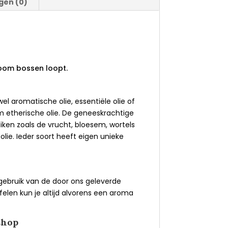
gen (0)
boom bossen loopt.
l aromatische olie, essentiële olie of
m etherische olie. De geneeskrachtige
iken zoals de vrucht, bloesem, wortels
lie. Ieder soort heeft eigen unieke
 gebruik van de door ons geleverde
felen kun je altijd alvorens een aroma
shop