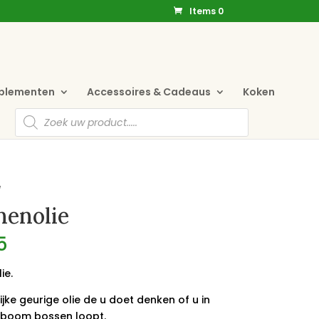
Items 0
pplementen
Accessoires & Cadeaus
Koken
Producten
zoeken
e
enolie
5
ie.
ijke geurige olie de u doet denken of u in
boom bossen loopt.