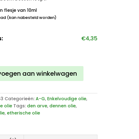
n flesje van 10ml
ad (kan nabesteld worden)
s:
€
4,35
ie
voegen aan winkelwagen
53
Categorieën:
A-G
,
Enkelvoudige olie
,
e olie
Tags:
den arve
,
dennen olie
,
ie
,
etherische olie