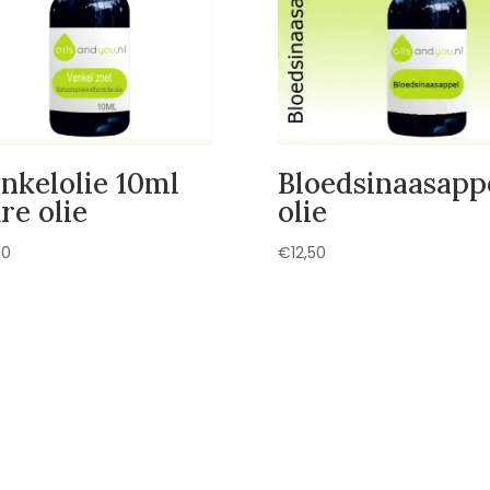
nkelolie 10ml
Bloedsinaasapp
re olie
olie
30
€
12,50