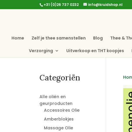
+31 (0)26 737 0232
info@kruidshop.nl
Home
Zelf je thee samenstellen
Blog
Thee & Th
Verzorging
Uitverkoop en THT koopjes
Categoriën
Ho
Alle oliën en
geurproducten
Accessoires Olie
Amberblokjes
Massage Olie