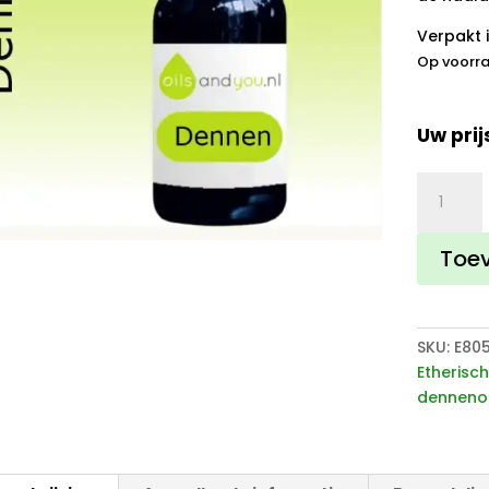
Verpakt i
Op voorra
Uw prij
Dennenol
aantal
Toe
SKU:
E80
Etherisch
dennenol