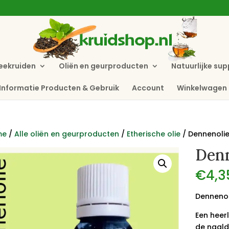
eekruiden
Oliën en geurproducten
Natuurlijke su
Informatie Producten & Gebruik
Account
Winkelwagen
me
/
Alle oliën en geurproducten
/
Etherische olie
/ Dennenoli
Denn
€
4,3
Dennenol
Een heerl
de naald