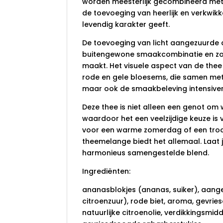
worden meesterlijk gecombineerd met d
de toevoeging van heerlijk en verkwikk
levendig karakter geeft.
De toevoeging van licht aangezuurde a
buitengewone smaakcombinatie en zorg
maakt. Het visuele aspect van de the
rode en gele bloesems, die samen met d
maar ook de smaakbeleving intensiver
Deze thee is niet alleen een genot om
waardoor het een veelzijdige keuze is 
voor een warme zomerdag of een tro
theemelange biedt het allemaal. Laat 
harmonieus samengestelde blend.
Ingrediënten:
ananasblokjes (ananas, suiker), aange
citroenzuur), rode biet, aroma, gevrie
natuurlijke citroenolie, verdikkingsmid