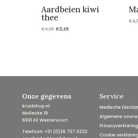
Aardbeien kiwi
Ma
thee
€
4,
Oorspronkelijke
Huidige
€
4,85
€
3,25
prijs
prijs
was:
is:
€4,85.
€3,25.
Onze gegevens
Service
kruidshop.nl
Medische Disclai
Mollevite 19
Algemene voorw
6931 KE Westervoort
Privacyverklaring
Telefoon: +31 (0)26 737 0232
Cookie verklarin