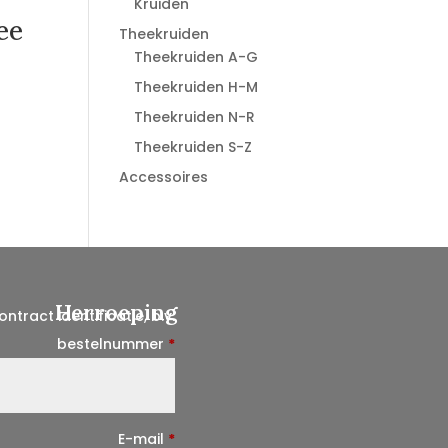
Kruiden
ee
Theekruiden
Theekruiden A-G
Theekruiden H-M
Theekruiden N-R
Theekruiden S-Z
Accessoires
Herroeping
ontract identificatie, b.v.
bestelnummer
*
E-mail
*