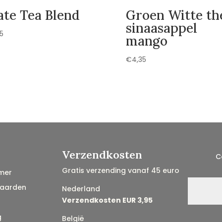
te Tea Blend
Groen Witte th
sinaasappel
15
mango
€
4,35
Verzendkosten
C
Gratis verzending vanaf 45 euro
mer
aarden
Nederland
Verzendkosten EUR 3,95
g
België