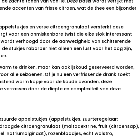
e zachte tonen van vanille. Deze basis wordt verrijkt met
ende accenten van frisse citroen, wat de thee een bijzonder
ppelstukjes en verse citroengranulaat versterkt deze
t voor een onmiskenbare twist die elke slok interessant
e wordt verhoogd door de aanwezigheid van schitterende
e stukjes rabarber niet alleen een lust voor het oog zijn,
en.
 warm te drinken, maar kan ook ijskoud geserveerd worden,
voor alle seizoenen. Of je nu een verfrissende drank zoekt
ostend warm kopje voor de koude avonden, deze
je verrassen door de diepte en complexiteit van deze
zuurde appelstukjes (appelstukjes, zuurteregelaar:
sdroogde citroengranulaat (maltodextrine, fruit (citroensap),
del: natriumalginaat), rozenblaadjes, echt walstro,