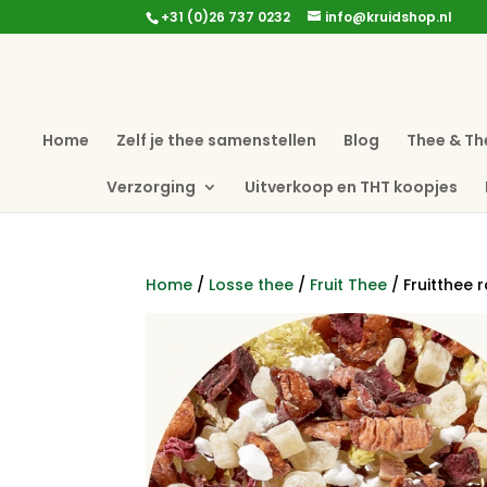
+31 (0)26 737 0232
info@kruidshop.nl
Home
Zelf je thee samenstellen
Blog
Thee & Th
Verzorging
Uitverkoop en THT koopjes
Home
/
Losse thee
/
Fruit Thee
/ Fruitthee 