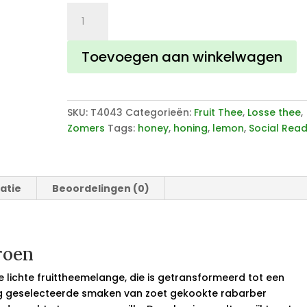
Fruitthee
rabarber
citroen
Toevoegen aan winkelwagen
aantal
SKU:
T4043
Categorieën:
Fruit Thee
,
Losse thee
,
Zomers
Tags:
honey
,
honing
,
lemon
,
Social Rea
atie
Beoordelingen (0)
roen
 lichte fruittheemelange, die is getransformeerd tot een
ig geselecteerde smaken van zoet gekookte rabarber