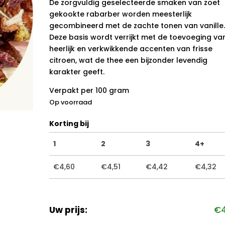
De zorgvuldig geselecteerde smaken van zoet
gekookte rabarber worden meesterlijk
gecombineerd met de zachte tonen van vanille
Deze basis wordt verrijkt met de toevoeging va
heerlijk en verkwikkende accenten van frisse
citroen, wat de thee een bijzonder levendig
karakter geeft.
Verpakt per 100 gram
Op voorraad
Korting bij
1
2
3
4+
€
4,60
€
4,51
€
4,42
€
4,32
Uw prijs:
€