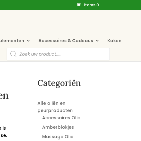
Items 0
pplementen
Accessoires & Cadeaus
Koken
Producten
zoeken
Categoriën
en
Alle oliën en
geurproducten
Accessoires Olie
Amberblokjes
 is
se.
Massage Olie