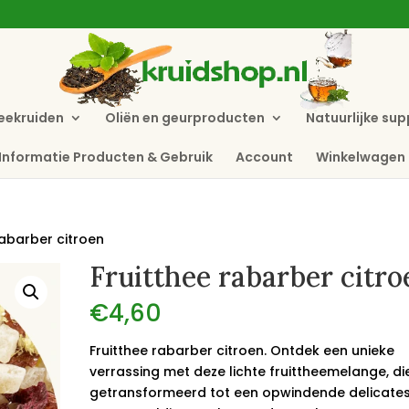
eekruiden
Oliën en geurproducten
Natuurlijke su
Informatie Producten & Gebruik
Account
Winkelwagen
rabarber citroen
Fruitthee rabarber citro
€
4,60
Fruitthee rabarber citroen. Ontdek een unieke
verrassing met deze lichte fruittheemelange, die
getransformeerd tot een opwindende delicates