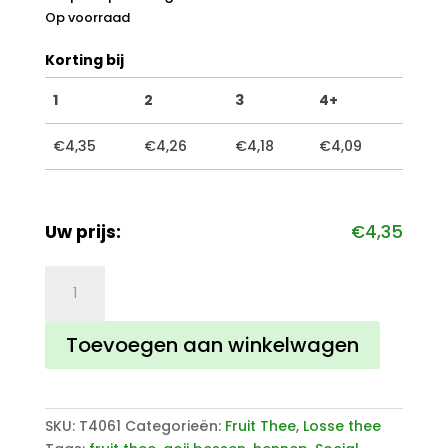
Op voorraad
Korting bij
1
2
3
4+
€
4,35
€
4,26
€
4,18
€
4,09
Uw prijs:
€
4,35
Groen
Witte
thee
Toevoegen aan winkelwagen
sinaasappel
mango
aantal
SKU:
T4061
Categorieën:
Fruit Thee
,
Losse thee