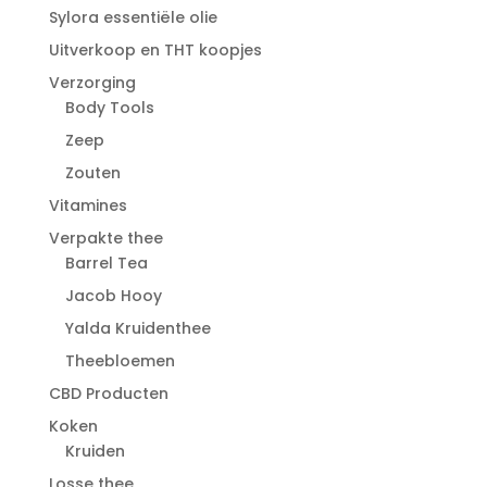
Sylora essentiële olie
Uitverkoop en THT koopjes
Verzorging
Body Tools
Zeep
Zouten
Vitamines
Verpakte thee
Barrel Tea
Jacob Hooy
Yalda Kruidenthee
Theebloemen
CBD Producten
Koken
Kruiden
Losse thee