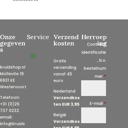
Onze
Service
Verzend
Herroep
gegeven
kosten
ing
Contract
s
identificatie
, b.v.
Gratis
kruidshop.nl
verzending
bestelnum
Mollevite 19
vanaf 45
mer
*
6931 KE
euro
Westervoort
Nederland
Telefoon:
Verzendkos
E-mail
*
+31 (0)26
ten EUR 3,95
737 0232
België
email:
Verzendkos
info@kruids
ten EUR 5,95