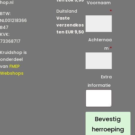
E
hop.nl
Voornaam
-
Duitsland
*
BTW:
Vaste
m
NL001218366
verzendkos
a
B47
ten EUR 9,50
KVK:
i
Achternaa
73368717
l
m
*
Kruidshop is
(
onderdeel
h
van
FMEP
e
Webshops
Extra
r
informatie
h
a
a
l
Bevestig
)
herroeping