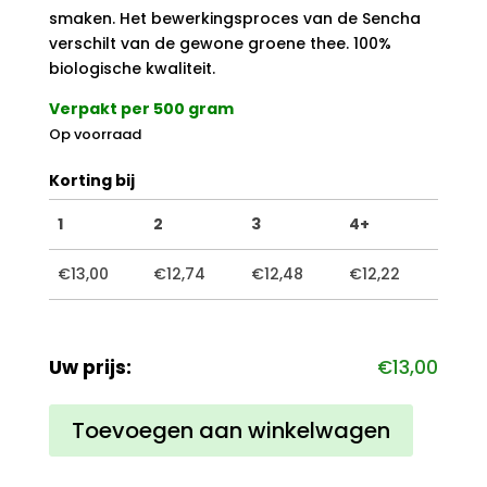
smaken. Het bewerkingsproces van de Sencha
verschilt van de gewone groene thee. 100%
biologische kwaliteit.
Verpakt per 500 gram
Op voorraad
Korting bij
1
2
3
4+
€
13,00
€
12,74
€
12,48
€
12,22
Uw prijs:
€
13,00
Groene
Toevoegen aan winkelwagen
thee
Sencha