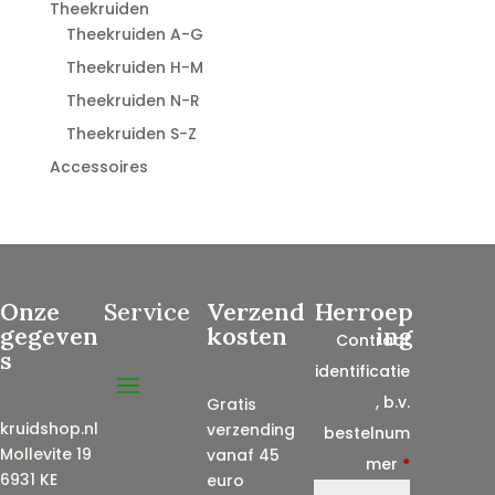
Theekruiden
Theekruiden A-G
Theekruiden H-M
Theekruiden N-R
Theekruiden S-Z
Accessoires
Onze
Service
Verzend
Herroep
gegeven
kosten
ing
Contract
s
identificatie
, b.v.
Gratis
kruidshop.nl
verzending
bestelnum
Mollevite 19
vanaf 45
mer
*
6931 KE
euro