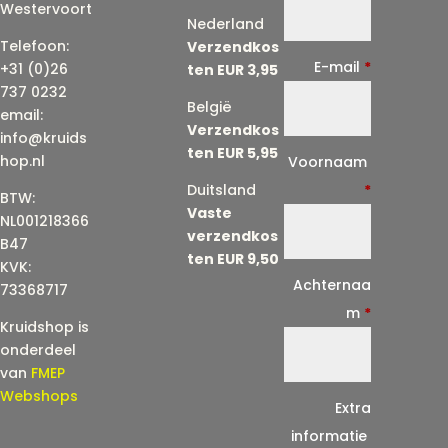
Westervoort
Nederland
Telefoon:
Verzendkos
E-mail
*
+31 (0)26
ten EUR 3,95
737 0232
België
email:
Verzendkos
info@kruids
ten EUR 5,95
E
hop.nl
Voornaam
-
Duitsland
*
BTW:
Vaste
m
NL001218366
verzendkos
a
B47
ten EUR 9,50
KVK:
i
Achternaa
73368717
l
m
*
Kruidshop is
(
onderdeel
h
van
FMEP
e
Webshops
Extra
r
informatie
h