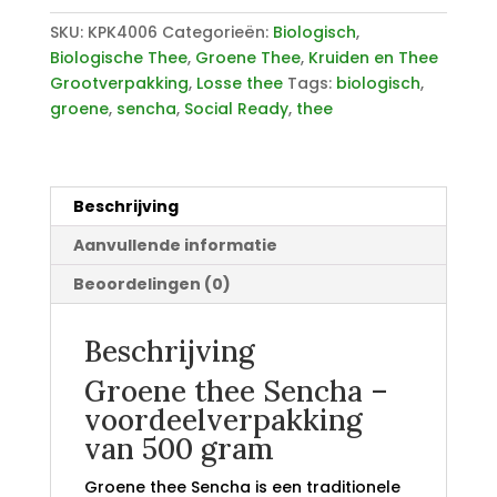
500
gram
SKU:
KPK4006
Categorieën:
Biologisch
,
aantal
Biologische Thee
,
Groene Thee
,
Kruiden en Thee
Grootverpakking
,
Losse thee
Tags:
biologisch
,
groene
,
sencha
,
Social Ready
,
thee
Beschrijving
Aanvullende informatie
Beoordelingen (0)
Beschrijving
Groene thee Sencha –
voordeelverpakking
van 500 gram
Groene thee Sencha is een traditionele