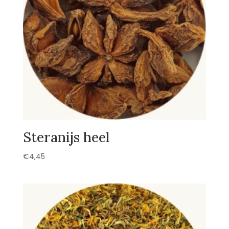
Steranijs heel
€
4,45