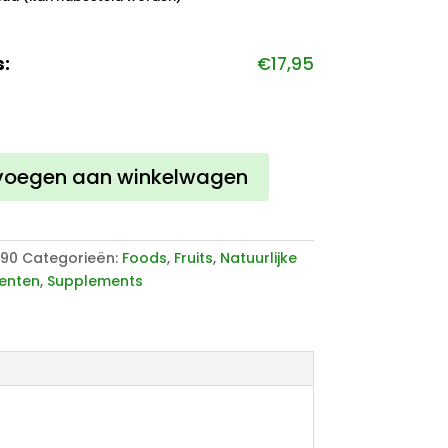
s:
€
17,95
voegen aan winkelwagen
090
Categorieën:
Foods
,
Fruits
,
Natuurlijke
enten
,
Supplements