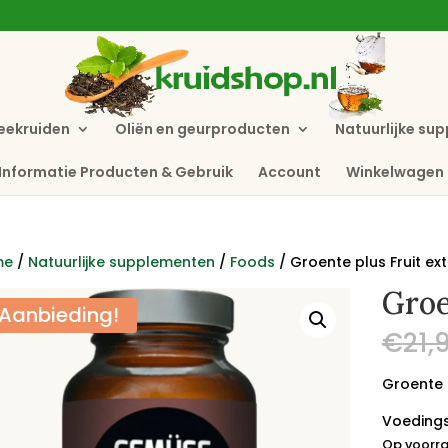
eekruiden
Oliën en geurproducten
Natuurlijke su
Informatie Producten & Gebruik
Account
Winkelwagen
me
/
Natuurlijke supplementen
/
Foods
/ Groente plus Fruit ex
Groe
Aanbieding!
€
21,
Groente 
Voedings
Op voorra