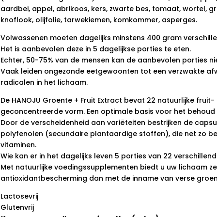
aardbei, appel, abrikoos, kers, zwarte bes, tomaat, wortel, gr
knoflook, olijfolie, tarwekiemen, komkommer, asperges.
Volwassenen moeten dagelijks minstens 400 gram verschillen
Het is aanbevolen deze in 5 dagelijkse porties te eten.
Echter, 50-75% van de mensen kan de aanbevolen porties ni
Vaak leiden ongezonde eetgewoonten tot een verzwakte afw
radicalen in het lichaam.
De HANOJU Groente + Fruit Extract bevat 22 natuurlijke fruit
geconcentreerde vorm. Een optimale basis voor het behoud 
Door de verscheidenheid aan variëteiten bestrijken de caps
polyfenolen (secundaire plantaardige stoffen), die net zo be
vitaminen.
Wie kan er in het dagelijks leven 5 porties van 22 verschillen
Met natuurlijke voedingssupplementen biedt u uw lichaam ze
antioxidantbescherming dan met de inname van verse groent
Lactosevrij
Glutenvrij