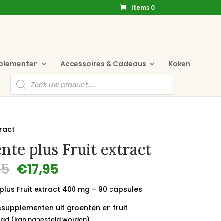
Items 0
pplementen
Accessoires & Cadeaus
Koken
Producten
zoeken
tract
nte plus Fruit extract
Oorspronkelijke
Huidige
95
€
17,95
prijs
prijs
was:
is:
plus Fruit extract 400 mg – 90 capsules
€21,95.
€17,95.
supplementen uit groenten en fruit
ad (kan nabesteld worden)