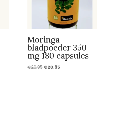
Moringa
bladpoeder 350
mg 180 capsules
Oorspronkelijke
Huidige
€
26,95
€
20,95
prijs
prijs
was:
is:
€26,95.
€20,95.