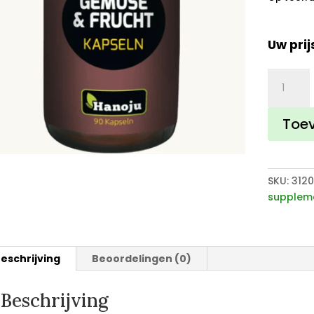
Uw prij
Groente
plus
Fruit
Toe
extract
aantal
SKU:
312
supplem
eschrijving
Beoordelingen (0)
Beschrijving