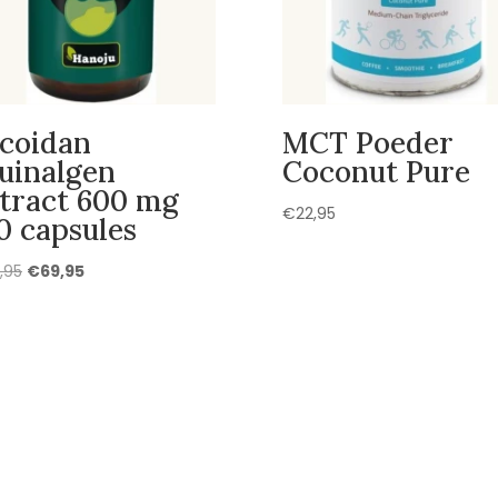
coidan
MCT Poeder
uinalgen
Coconut Pure
tract 600 mg
€
22,95
0 capsules
Oorspronkelijke
Huidige
,95
€
69,95
prijs
prijs
was:
is:
€89,95.
€69,95.