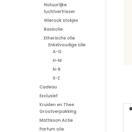
Natuurlijke
luchtverfrisser
Wierook stokjes
Basisolie
Etherische olie
Enkelvoudige olie
A-G
H-M
N-R
S-Z
Cadeau
Exclusief
Kruiden en Thee
B
Grootverpakking
Mattisson Actie
Parfum olie