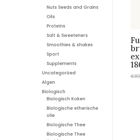
Nuts Seeds and Grains
Oils
Proteïns
Salt & Sweeteners
Fu
Smoothies & shakes
br
Sport
ex
18
Supplements
Uncategorized
€
89
Algen
Biologisch
Biologisch Koken
Biologische etherische
olie
Biologische Thee
Biologische Thee