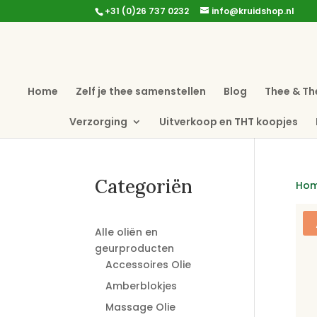
+31 (0)26 737 0232
info@kruidshop.nl
Home
Zelf je thee samenstellen
Blog
Thee & Th
Verzorging
Uitverkoop en THT koopjes
Categoriën
Ho
Alle oliën en
geurproducten
Accessoires Olie
Amberblokjes
Massage Olie