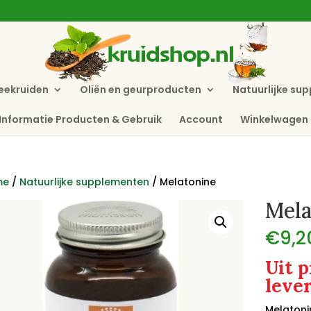
eekruiden
Oliën en geurproducten
Natuurlijke su
Informatie Producten & Gebruik
Account
Winkelwagen
me
/
Natuurlijke supplementen
/ Melatonine
Mela
€
9,2
Uit 
leve
Melatoni