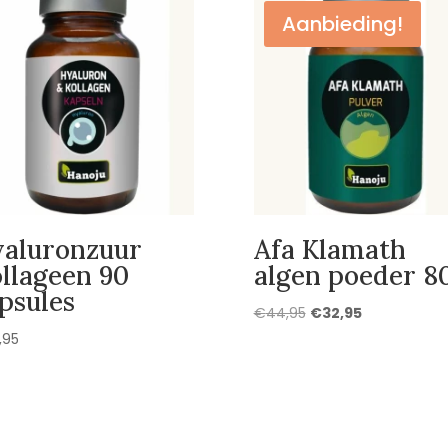
Aanbieding!
aluronzuur
Afa Klamath
llageen 90
algen poeder 8
psules
Oorspronkelijke
Huidige
€
44,95
€
32,95
prijs
prijs
,95
was:
is:
€44,95.
€32,95.