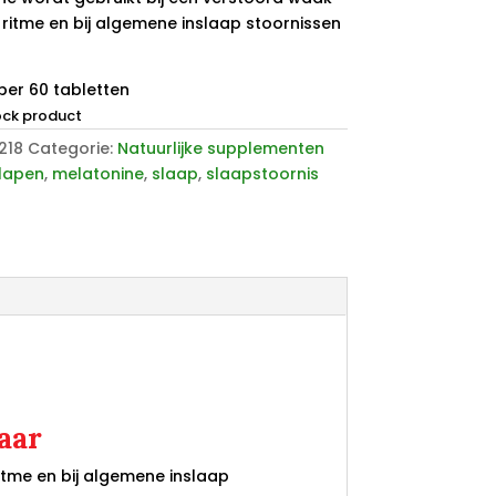
 ritme en bij algemene inslaap stoornissen
per 60 tabletten
ock product
218
Categorie:
Natuurlijke supplementen
slapen
,
melatonine
,
slaap
,
slaapstoornis
aar
itme en bij algemene inslaap