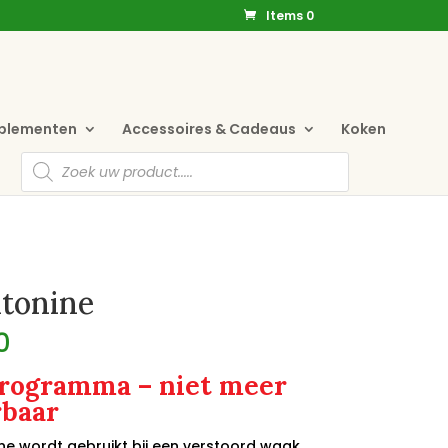
Items 0
pplementen
Accessoires & Cadeaus
Koken
Producten
zoeken
tonine
0
programma – niet meer
rbaar
ne wordt gebruikt bij een verstoord waak