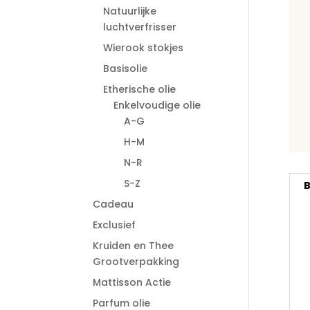
Natuurlijke
luchtverfrisser
Wierook stokjes
Basisolie
Etherische olie
Enkelvoudige olie
A-G
H-M
N-R
S-Z
B
Cadeau
Exclusief
Kruiden en Thee
Grootverpakking
Mattisson Actie
Parfum olie