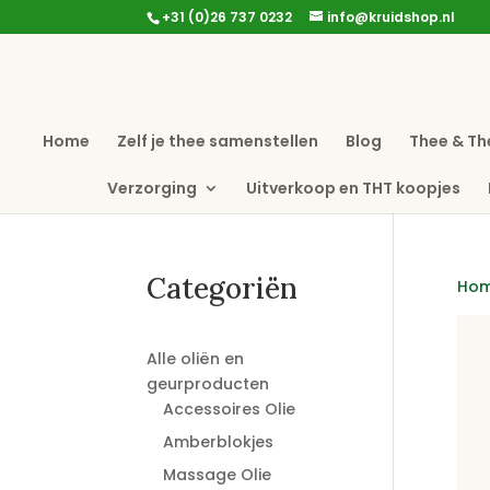
+31 (0)26 737 0232
info@kruidshop.nl
Home
Zelf je thee samenstellen
Blog
Thee & Th
Verzorging
Uitverkoop en THT koopjes
Categoriën
Ho
Alle oliën en
geurproducten
Accessoires Olie
Amberblokjes
Massage Olie