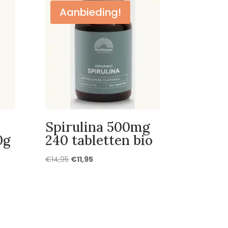
Aanbieding!
Spirulina 500mg
0g
240 tabletten bio
Oorspronkelijke
Huidige
€
14,95
€
11,95
prijs
prijs
was:
is:
€14,95.
€11,95.