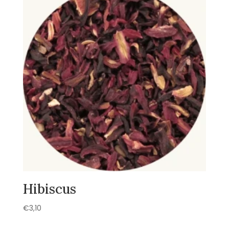
Hibiscus
€
3,10