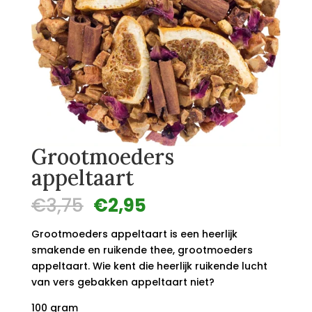
Grootmoeders
appeltaart
Oorspronkelijke
Huidige
€
3,75
€
2,95
prijs
prijs
was:
is:
Grootmoeders appeltaart is een heerlijk
€3,75.
€2,95.
smakende en ruikende thee, grootmoeders
appeltaart. Wie kent die heerlijk ruikende lucht
van vers gebakken appeltaart niet?
100 gram