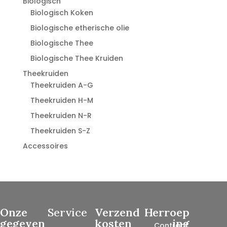
Biologisch
Biologisch Koken
Biologische etherische olie
Biologische Thee
Biologische Thee Kruiden
Theekruiden
Theekruiden A-G
Theekruiden H-M
Theekruiden N-R
Theekruiden S-Z
Accessoires
Onze
Service
Verzend
Herroep
gegeven
kosten
ing
Contract