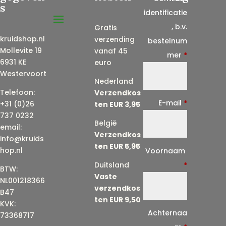
s
identificatie
, b.v.
Gratis
kruidshop.nl
verzending
bestelnum
Mollevite 19
vanaf 45
mer
*
6931 KE
euro
Westervoort
Nederland
Telefoon:
Verzendkos
E-mail
*
+31 (0)26
ten EUR 3,95
737 0232
België
email:
Verzendkos
info@kruids
ten EUR 5,95
E
hop.nl
Voornaam
-
Duitsland
*
BTW:
Vaste
m
NL001218366
verzendkos
a
B47
ten EUR 9,50
KVK:
i
Achternaa
73368717
l