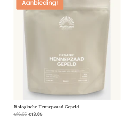
Aanbieding!
Biologische Hennepzaad Gepeld
Oorspronkelijke
Huidige
€
16,95
€
13,85
prijs
prijs
was:
is: