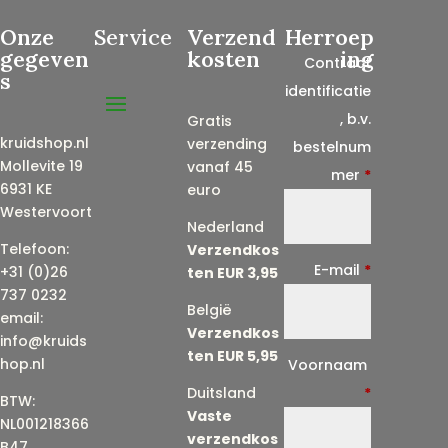
Onze
Service
Verzend
Herroep
gegeven
kosten
ing
Contract
s
identificatie
, b.v.
Gratis
kruidshop.nl
verzending
bestelnum
Mollevite 19
vanaf 45
mer
*
6931 KE
euro
Westervoort
Nederland
Telefoon:
Verzendkos
E-mail
*
+31 (0)26
ten EUR 3,95
737 0232
België
email:
Verzendkos
info@kruids
ten EUR 5,95
E
hop.nl
Voornaam
-
Duitsland
*
BTW:
Vaste
m
NL001218366
verzendkos
a
B47