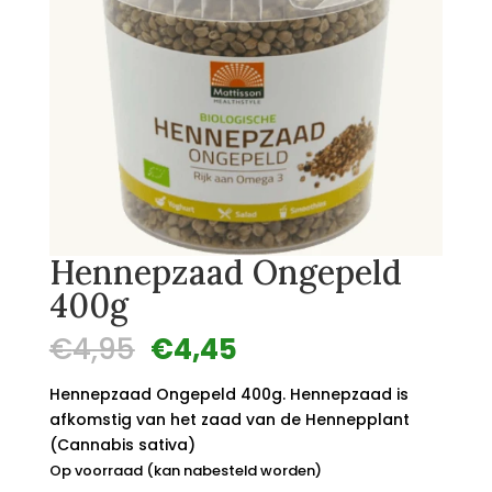
Hennepzaad Ongepeld
400g
Oorspronkelijke
Huidige
€
4,95
€
4,45
prijs
prijs
was:
is:
Hennepzaad Ongepeld 400g. Hennepzaad is
€4,95.
€4,45.
afkomstig van het zaad van de Hennepplant
(Cannabis sativa)
Op voorraad (kan nabesteld worden)