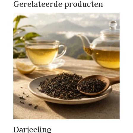
€16,95.
€13,85.
Gerelateerde producten
Darjeeling