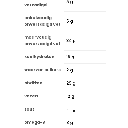
5 g
verzadigd
enkelvoudig
5 g
onverzadigd vet
meervoudig
34 g
onverzadigd vet
koolhydraten
15 g
waarvan suikers
2 g
eiwitten
29 g
vezels
12 g
zout
< 1 g
omega-3
8 g