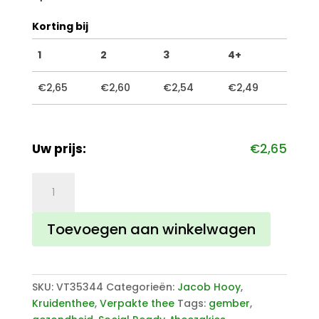
Korting bij
1
2
3
4+
€
2,65
€
2,60
€
2,54
€
2,49
Uw prijs:
€
2,65
Jacob
Hooy
Kruidenthee
Toevoegen aan winkelwagen
Gember
aantal
SKU:
VT35344
Categorieën:
Jacob Hooy
,
Kruidenthee
,
Verpakte thee
Tags:
gember
,