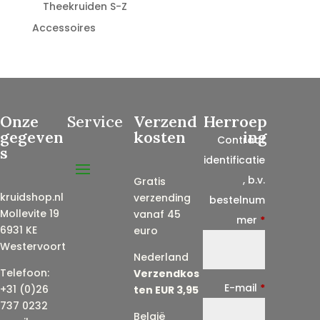
Theekruiden S-Z
Accessoires
Onze
Service
Verzend
Herroep
gegeven
kosten
ing
Contract
s
identificatie
, b.v.
Gratis
kruidshop.nl
verzending
bestelnum
Mollevite 19
vanaf 45
mer
*
6931 KE
euro
Westervoort
Nederland
Telefoon:
Verzendkos
E-mail
*
+31 (0)26
ten EUR 3,95
737 0232
België