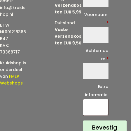
email:
Verzendkos
info@kruids
ten EUR 5,95
E
hop.nl
Voornaam
-
Duitsland
*
BTW:
Vaste
m
NL001218366
verzendkos
a
B47
ten EUR 9,50
KVK:
i
Achternaa
73368717
l
m
*
Kruidshop is
(
onderdeel
h
van
FMEP
e
Webshops
Extra
r
informatie
h
a
a
l
Bevestig
)