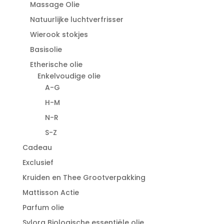
Massage Olie
Natuurlijke luchtverfrisser
Wierook stokjes
Basisolie
Etherische olie
Enkelvoudige olie
A-G
H-M
N-R
S-Z
Cadeau
Exclusief
Kruiden en Thee Grootverpakking
Mattisson Actie
Parfum olie
Sylora Biologische essentiële olie