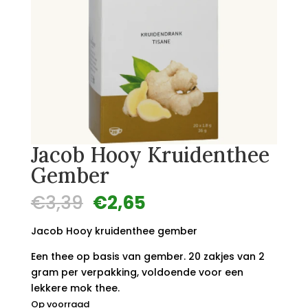
Jacob Hooy Kruidenthee
Gember
Oorspronkelijke
Huidige
€
3,39
€
2,65
prijs
prijs
was:
is:
Jacob Hooy kruidenthee gember
€3,39.
€2,65.
Een thee op basis van gember. 20 zakjes van 2
gram per verpakking, voldoende voor een
lekkere mok thee.
Op voorraad