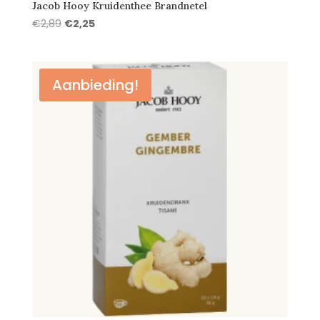
Jacob Hooy Kruidenthee Brandnetel
Oorspronkelijke
Huidige
€
2,89
€
2,25
prijs
prijs
was:
is:
€2,89.
€2,25.
Aanbieding!