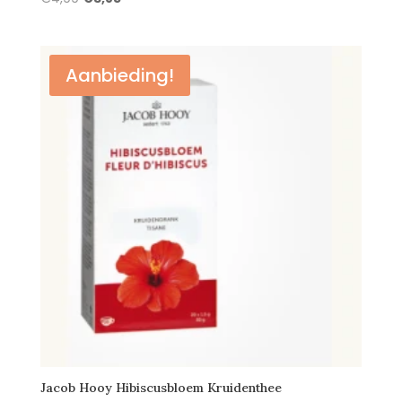
prijs
prijs
was:
is:
€4,99.
€3,85.
Aanbieding!
Jacob Hooy Hibiscusbloem Kruidenthee