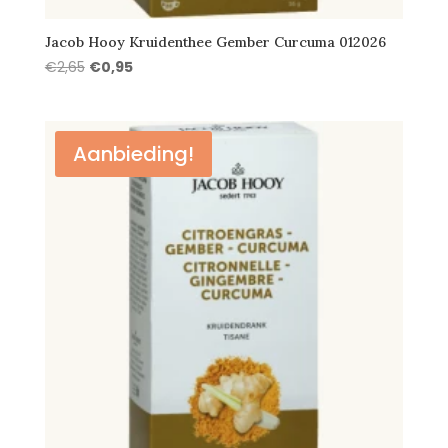
Jacob Hooy Kruidenthee Gember Curcuma 012026
Oorspronkelijke
Huidige
€
2,65
€
0,95
prijs
prijs
was:
is:
€2,65.
€0,95.
Aanbieding!