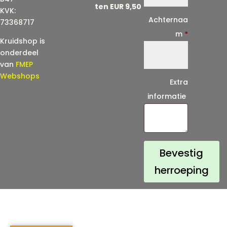
ten EUR 9,50
KVK:
i
Achternaa
73368717
l
m
*
Kruidshop is
(
onderdeel
h
van
FMEP
e
Webshops
Extra
r
informatie
h
a
a
l
Bevestig
)
herroeping
*