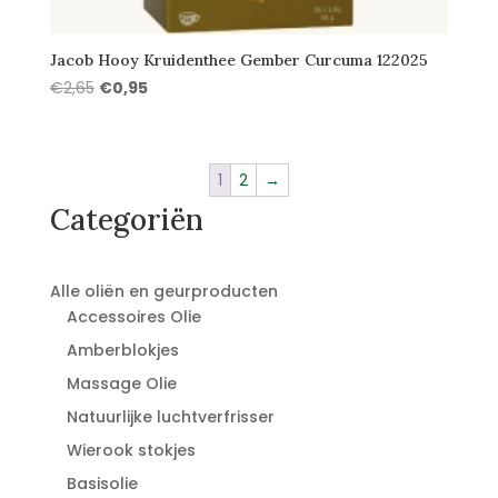
Jacob Hooy Kruidenthee Gember Curcuma 122025
Oorspronkelijke
Huidige
€
2,65
€
0,95
prijs
prijs
was:
is:
€2,65.
€0,95.
1
2
→
Categoriën
Alle oliën en geurproducten
Accessoires Olie
Amberblokjes
Massage Olie
Natuurlijke luchtverfrisser
Wierook stokjes
Basisolie