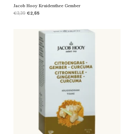
Jacob Hooy Kruidenthee Gember
Oorspronkelijke
Huidige
€
3,39
€
2,65
prijs
prijs
was:
is:
€3,39.
€2,65.