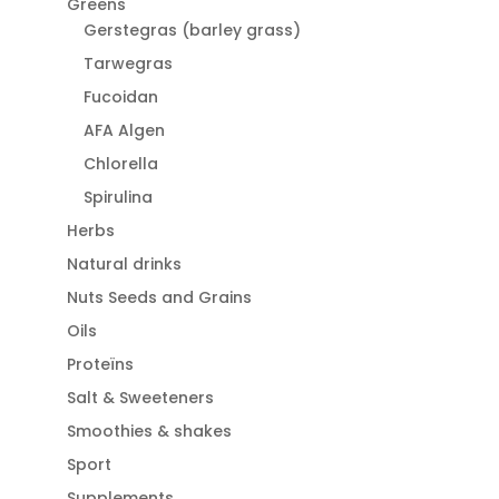
Greens
Gerstegras (barley grass)
Tarwegras
Fucoidan
AFA Algen
Chlorella
Spirulina
Herbs
Natural drinks
Nuts Seeds and Grains
Oils
Proteïns
Salt & Sweeteners
Smoothies & shakes
Sport
Supplements