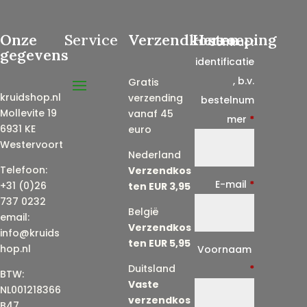
Onze
Service
Verzendkosten
Herroeping
Contract
gegevens
identificatie
, b.v.
Gratis
kruidshop.nl
verzending
bestelnum
Mollevite 19
vanaf 45
mer
*
6931 KE
euro
Westervoort
Nederland
Telefoon:
Verzendkos
E-mail
*
+31 (0)26
ten EUR 3,95
737 0232
België
email:
Verzendkos
info@kruids
ten EUR 5,95
E
hop.nl
Voornaam
-
Duitsland
*
BTW:
Vaste
m
NL001218366
verzendkos
a
B47