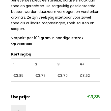
Jeneverbes biedt een unieke, aardse smaak aan
thee en gerechten. De zorgvuldig geselecteerde
bessen worden duurzaam verkregen en versterken
aroma’s. Ze zijn veelzijdig inzetbaar voor zowel
thee als culinaire toepassingen, zoals sauzen en
soepen.
Verpakt per 100 gram in handige stazak
Op voorraad
Korting bij
1
2
3
4+
€
3,85
€
3,77
€
3,70
€
3,62
Uw prijs:
€
3,85
Jeneverbes