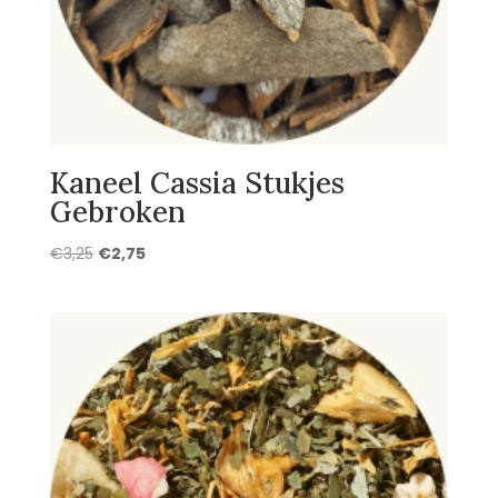
Kaneel Cassia Stukjes
Gebroken
Oorspronkelijke
Huidige
€
3,25
€
2,75
prijs
prijs
was:
is:
€3,25.
€2,75.