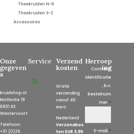
Theekruiden N-R
Theekruiden S-Z
Accessoires
Onze
Service
Verzend
Herroep
gegeven
kosten
ing
Contract
s
identificatie
, b.v.
Gratis
kruidshop.nl
verzending
bestelnum
Mollevite 19
vanaf 45
mer
*
6931 KE
euro
Westervoort
Nederland
Telefoon:
Verzendkos
E-mail
*
+31 (0)26
ten EUR 3,95