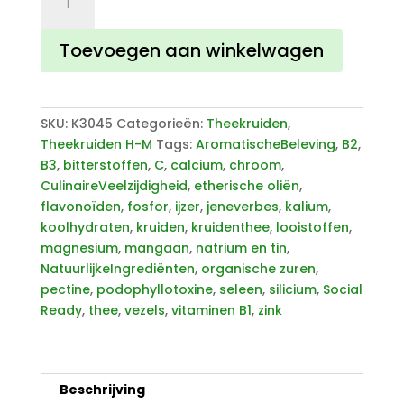
aantal
Toevoegen aan winkelwagen
SKU:
K3045
Categorieën:
Theekruiden
,
Theekruiden H-M
Tags:
AromatischeBeleving
,
B2
,
B3
,
bitterstoffen
,
C
,
calcium
,
chroom
,
CulinaireVeelzijdigheid
,
etherische oliën
,
flavonoïden
,
fosfor
,
ijzer
,
jeneverbes
,
kalium
,
koolhydraten
,
kruiden
,
kruidenthee
,
looistoffen
,
magnesium
,
mangaan
,
natrium en tin
,
NatuurlijkeIngrediënten
,
organische zuren
,
pectine
,
podophyllotoxine
,
seleen
,
silicium
,
Social
Ready
,
thee
,
vezels
,
vitaminen B1
,
zink
Beschrijving