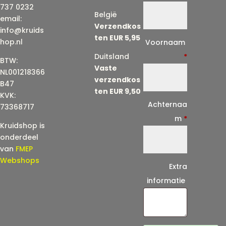
737 0232
België
email:
Verzendkos
info@kruids
ten EUR 5,95
E
hop.nl
Voornaam
-
Duitsland
*
BTW:
Vaste
m
NL001218366
verzendkos
a
B47
ten EUR 9,50
KVK:
i
Achternaa
73368717
l
m
*
Kruidshop is
(
onderdeel
h
van
FMEP
e
Webshops
Extra
r
informatie
h
a
a
l