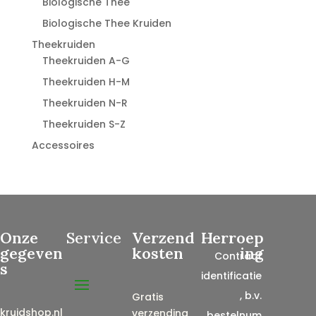
Biologische Thee
Biologische Thee Kruiden
Theekruiden
Theekruiden A-G
Theekruiden H-M
Theekruiden N-R
Theekruiden S-Z
Accessoires
Onze
Service
Verzend
Herroep
gegeven
kosten
ing
Contract
s
identificatie
, b.v.
Gratis
kruidshop.nl
verzending
bestelnum