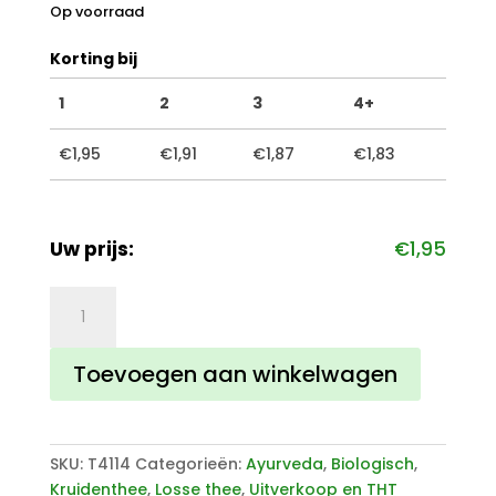
Op voorraad
Korting bij
1
2
3
4+
€
1,95
€
1,91
€
1,87
€
1,83
Uw prijs:
€
1,95
Kruidenthee
Kapha
aantal
Toevoegen aan winkelwagen
SKU:
T4114
Categorieën:
Ayurveda
,
Biologisch
,
Kruidenthee
,
Losse thee
,
Uitverkoop en THT