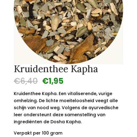
Kruidenthee Kapha
Oorspronkelijke
Huidige
€
6,40
€
1,95
prijs
prijs
was:
is:
Kruidenthee Kapha. Een vitaliserende, vurige
€6,40.
€1,95.
omhelzing. De lichte moeiteloosheid veegt alle
schijn van nood weg. Volgens de ayurvedische
leer ondersteunt deze samenstelling van
ingrediënten de Dosha Kapha.
Verpakt per 100 gram