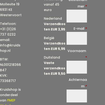
Mollevite 19
vanaf 45
mer
*
6931 KE
euro
Westervoort
Nederland
Telefoon:
Verzendkos
E-mail
*
+31 (0)26
ten EUR 3,95
737 0232
België
email:
Verzendkos
info@kruids
ten EUR 5,95
E
hop.nl
Voornaam
-
Duitsland
*
BTW:
Vaste
m
NL001218366
verzendkos
a
B47
ten EUR 9,50
KVK:
i
Achternaa
73368717
l
m
*
Kruidshop is
(
onderdeel
h
van
FMEP
e