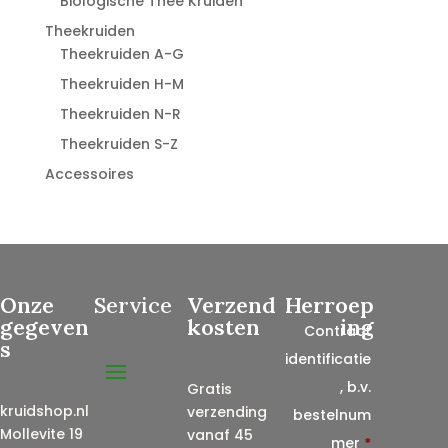
Biologische Thee Kruiden
Theekruiden
Theekruiden A-G
Theekruiden H-M
Theekruiden N-R
Theekruiden S-Z
Accessoires
Onze
Service
Verzend
Herroep
gegeven
kosten
ing
Contract
s
identificatie
, b.v.
Gratis
kruidshop.nl
verzending
bestelnum
Mollevite 19
vanaf 45
mer
*