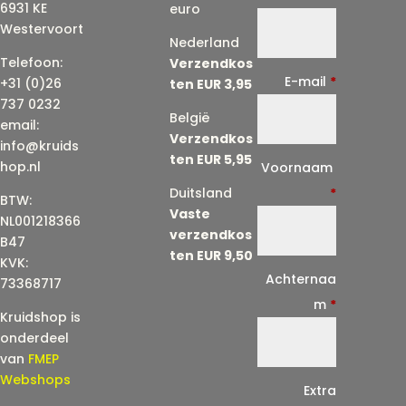
6931 KE
euro
Westervoort
Nederland
Telefoon:
Verzendkos
E-mail
*
+31 (0)26
ten EUR 3,95
737 0232
België
email:
Verzendkos
info@kruids
ten EUR 5,95
E
hop.nl
Voornaam
-
Duitsland
*
BTW:
Vaste
m
NL001218366
verzendkos
a
B47
ten EUR 9,50
KVK:
i
Achternaa
73368717
l
m
*
Kruidshop is
(
onderdeel
h
van
FMEP
e
Webshops
Extra
r