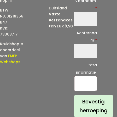
hop.nl
Voornaam
-
Duitsland
*
BTW:
Vaste
m
NL001218366
verzendkos
a
B47
ten EUR 9,50
KVK:
i
Achternaa
73368717
l
m
*
Kruidshop is
(
onderdeel
h
van
FMEP
e
Webshops
Extra
r
informatie
h
a
a
l
Bevestig
)
herroeping
*