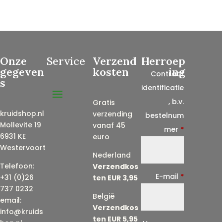
Onze
Service
Verzend
Herroep
gegeven
kosten
ing
Contract
s
identificatie
, b.v.
Gratis
kruidshop.nl
verzending
bestelnum
Mollevite 19
vanaf 45
mer
*
6931 KE
euro
Westervoort
Nederland
Telefoon:
Verzendkos
E-mail
*
+31 (0)26
ten EUR 3,95
737 0232
België
email:
Verzendkos
info@kruids
ten EUR 5,95
E