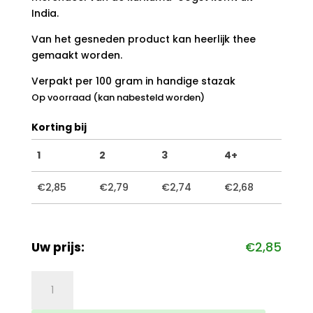
India.
Van het gesneden product kan heerlijk thee
gemaakt worden.
Verpakt per 100 gram in handige stazak
Op voorraad (kan nabesteld worden)
Korting bij
1
2
3
4+
€
2,85
€
2,79
€
2,74
€
2,68
Uw prijs:
€
2,85
Kurkuma
aantal