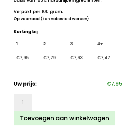
basis van 100% natuurlijke ingrediënten.
Verpakt per 100 gram.
Op voorraad (kan nabesteld worden)
Korting bij
1
2
3
4+
€
7,95
€
7,79
€
7,63
€
7,47
Uw prijs:
€
7,95
Libido
aantal
Toevoegen aan winkelwagen