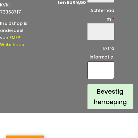
ten EUR 9,50
KVK:
i
Achternaa
73368717
l
m
*
Kruidshop is
(
onderdeel
h
van
FMEP
e
Webshops
Extra
r
informatie
h
a
a
l
Bevestig
)
herroeping
*