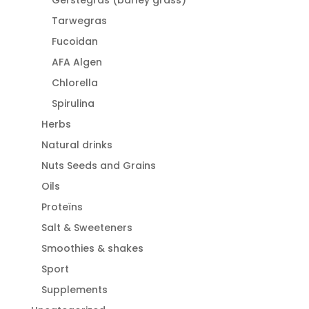
Gerstegras (barley grass)
Tarwegras
Fucoidan
AFA Algen
Chlorella
Spirulina
Herbs
Natural drinks
Nuts Seeds and Grains
Oils
Proteïns
Salt & Sweeteners
Smoothies & shakes
Sport
Supplements