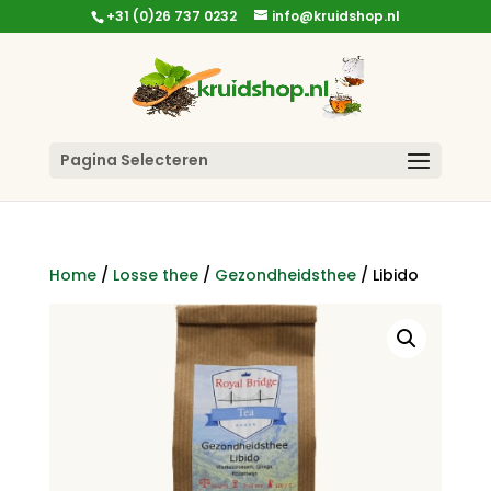
+31 (0)26 737 0232
info@kruidshop.nl
Pagina Selecteren
Home
/
Losse thee
/
Gezondheidsthee
/ Libido