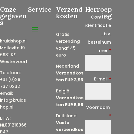
Onze
Service
Verzend
Herroep
gegeven
kosten
ing
Contract
s
identificatie
, b.v.
Gratis
kruidshop.nl
verzending
bestelnum
Mollevite 19
vanaf 45
mer
*
6931 KE
euro
Westervoort
Nederland
Telefoon:
Verzendkos
E-mail
*
+31 (0)26
ten EUR 3,95
737 0232
België
email:
Verzendkos
info@kruids
ten EUR 5,95
E
hop.nl
Voornaam
-
Duitsland
*
BTW:
Vaste
m
NL001218366
verzendkos
a
B47