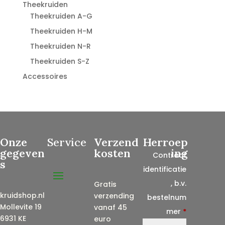
Theekruiden
Theekruiden A-G
Theekruiden H-M
Theekruiden N-R
Theekruiden S-Z
Accessoires
Onze
Service
Verzend
Herroep
gegeven
kosten
ing
Contract
s
identificatie
, b.v.
Gratis
kruidshop.nl
verzending
bestelnum
Mollevite 19
vanaf 45
mer
*
6931 KE
euro