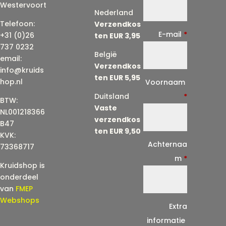
Westervoort
Nederland
Telefoon:
Verzendkos
E-mail
*
+31 (0)26
ten EUR 3,95
737 0232
België
email:
Verzendkos
info@kruids
ten EUR 5,95
E
hop.nl
Voornaam
-
Duitsland
*
BTW:
Vaste
m
NL001218366
verzendkos
a
B47
ten EUR 9,50
KVK:
i
Achternaa
73368717
l
m
*
Kruidshop is
(
onderdeel
h
van
FMEP
e
Webshops
Extra
r
informatie
h