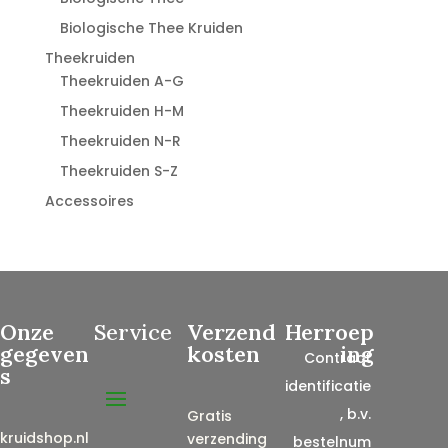
Biologische Thee Kruiden
Theekruiden
Theekruiden A-G
Theekruiden H-M
Theekruiden N-R
Theekruiden S-Z
Accessoires
Onze
Service
Verzend
Herroep
gegeven
kosten
ing
Contract
s
identificatie
, b.v.
Gratis
kruidshop.nl
verzending
bestelnum