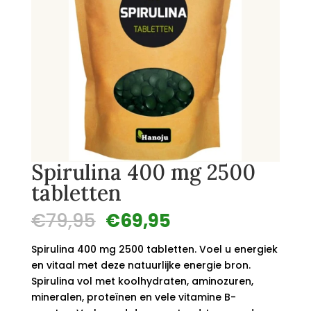
Spirulina 400 mg 2500
tabletten
Oorspronkelijke
Huidige
€
79,95
€
69,95
prijs
prijs
was:
is:
Spirulina 400 mg 2500 tabletten. Voel u energiek
€79,95.
€69,95.
en vitaal met deze natuurlijke energie bron.
Spirulina vol met koolhydraten, aminozuren,
mineralen, proteïnen en vele vitamine B-