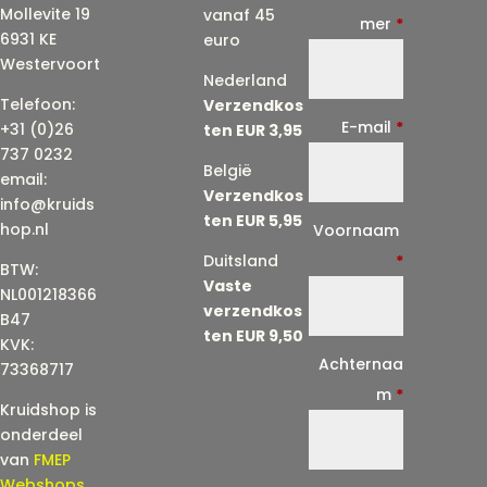
Mollevite 19
vanaf 45
mer
*
6931 KE
euro
Westervoort
Nederland
Telefoon:
Verzendkos
E-mail
*
+31 (0)26
ten EUR 3,95
737 0232
België
email:
Verzendkos
info@kruids
ten EUR 5,95
E
hop.nl
Voornaam
-
Duitsland
*
BTW:
Vaste
m
NL001218366
verzendkos
a
B47
ten EUR 9,50
KVK:
i
Achternaa
73368717
l
m
*
Kruidshop is
(
onderdeel
h
van
FMEP
e
Webshops