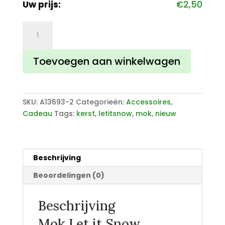
Uw prijs:
€
2,50
Mok
Let
it
Toevoegen aan winkelwagen
Snow
aantal
SKU:
A13693-2
Categorieën:
Accessoires
,
Cadeau
Tags:
kerst
,
letitsnow
,
mok
,
nieuw
Beschrijving
Beoordelingen (0)
Beschrijving
Mok Let it Snow