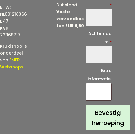
-
Duitsland
*
BTW:
Vaste
m
NL001218366
verzendkos
a
B47
ten EUR 9,50
KVK:
i
Achternaa
73368717
l
m
*
Kruidshop is
(
onderdeel
h
van
FMEP
e
Webshops
Extra
r
informatie
h
a
a
l
Bevestig
)
herroeping
*