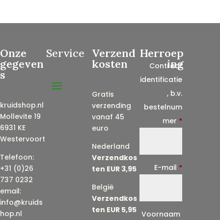
Onze
Service
Verzend
Herroep
gegeven
kosten
ing
Contract
s
identificatie
, b.v.
Gratis
kruidshop.nl
verzending
bestelnum
Mollevite 19
vanaf 45
mer
*
6931 KE
euro
Westervoort
Nederland
Telefoon:
Verzendkos
E-mail
*
+31 (0)26
ten EUR 3,95
737 0232
België
email:
Verzendkos
info@kruids
ten EUR 5,95
E
hop.nl
Voornaam