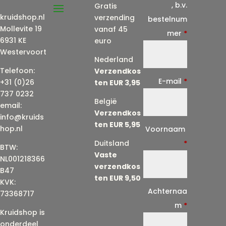
, b.v.
Gratis
kruidshop.nl
verzending
bestelnum
Mollevite 19
vanaf 45
mer
*
6931 KE
euro
Westervoort
Nederland
Telefoon:
Verzendkos
E-mail
*
+31 (0)26
ten EUR 3,95
737 0232
België
email:
Verzendkos
info@kruids
ten EUR 5,95
E
hop.nl
Voornaam
-
Duitsland
*
BTW:
Vaste
m
NL001218366
verzendkos
a
B47
ten EUR 9,50
KVK:
i
Achternaa
73368717
l
m
*
Kruidshop is
(
onderdeel