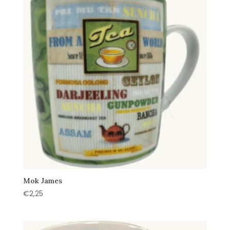
Mok James
€
2,25