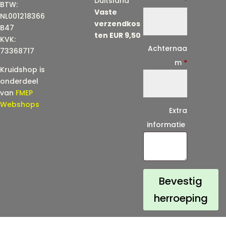
Duitsland
*
BTW:
Vaste
m
NL001218366
verzendkos
a
B47
ten EUR 9,50
KVK:
i
Achternaa
73368717
l
m
*
Kruidshop is
(
onderdeel
h
van
FMEP
e
Webshops
Extra
r
informatie
h
a
a
l
Bevestig
)
herroeping
*