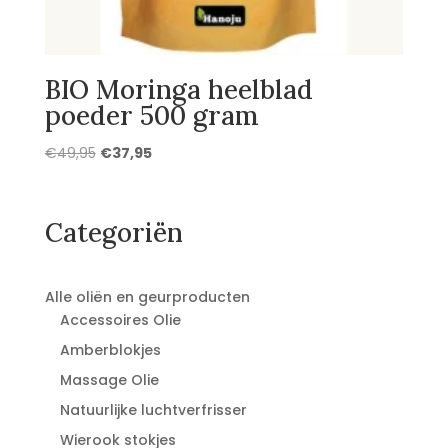
BIO Moringa heelblad
poeder 500 gram
Oorspronkelijke
Huidige
€
49,95
€
37,95
prijs
prijs
was:
is:
€49,95.
€37,95.
Categoriën
Alle oliën en geurproducten
Accessoires Olie
Amberblokjes
Massage Olie
Natuurlijke luchtverfrisser
Wierook stokjes