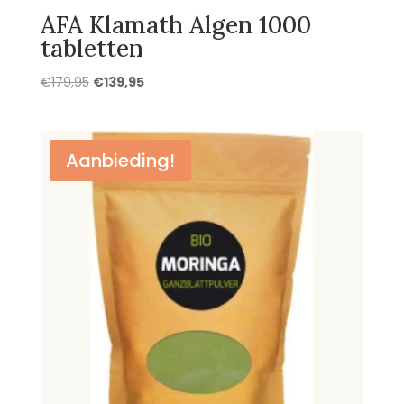
AFA Klamath Algen 1000
tabletten
Oorspronkelijke
Huidige
€
179,95
€
139,95
prijs
prijs
was:
is:
€179,95.
€139,95.
Aanbieding!