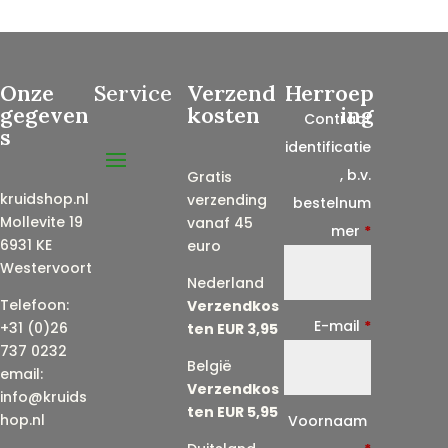
Onze
Service
Verzend
Herroep
gegeven
kosten
ing
Contract
s
identificatie
, b.v.
Gratis
kruidshop.nl
verzending
bestelnum
Mollevite 19
vanaf 45
mer
*
6931 KE
euro
Westervoort
Nederland
Telefoon:
Verzendkos
E-mail
*
+31 (0)26
ten EUR 3,95
737 0232
België
email:
Verzendkos
info@kruids
ten EUR 5,95
E
hop.nl
Voornaam
-