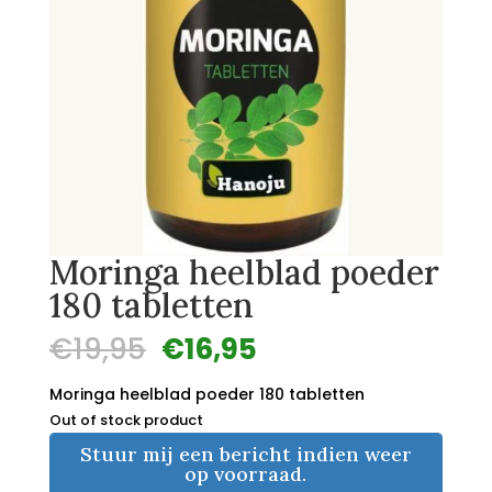
Moringa heelblad poeder
180 tabletten
Oorspronkelijke
Huidige
€
19,95
€
16,95
prijs
prijs
was:
is:
Moringa heelblad poeder 180 tabletten
€19,95.
€16,95.
Out of stock product
Stuur mij een bericht indien weer
op voorraad.