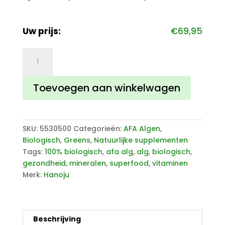
Uw prijs:
€
69,95
AFA
Klamath
Algen
Toevoegen aan winkelwagen
500
tabletten
aantal
SKU:
5530500
Categorieën:
AFA Algen
,
Biologisch
,
Greens
,
Natuurlijke supplementen
Tags:
100% biologisch
,
afa alg
,
alg
,
biologisch
,
gezondheid
,
mineralen
,
superfood
,
vitaminen
Merk:
Hanoju
Beschrijving