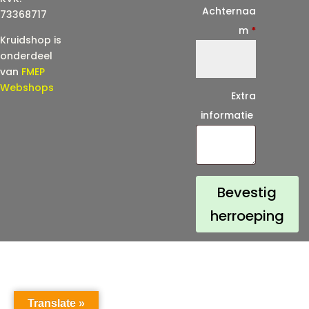
i
Achternaa
73368717
l
m
*
Kruidshop is
(
onderdeel
h
van
FMEP
e
Webshops
Extra
r
informatie
h
a
a
l
Bevestig
)
herroeping
*
Translate »