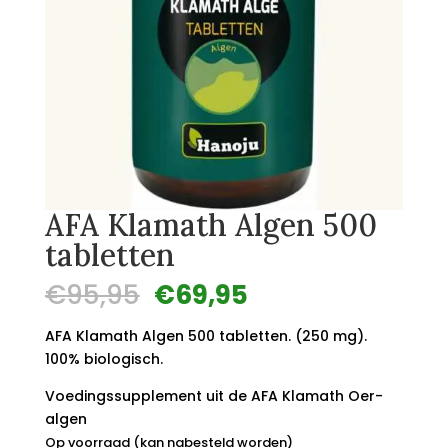
AFA Klamath Algen 500
tabletten
Oorspronkelijke
Huidige
€
95,95
€
69,95
prijs
prijs
was:
is:
AFA Klamath Algen 500 tabletten. (250 mg).
€95,95.
€69,95.
100% biologisch.
Voedingssupplement uit de AFA Klamath Oer-
algen
Op voorraad (kan nabesteld worden)