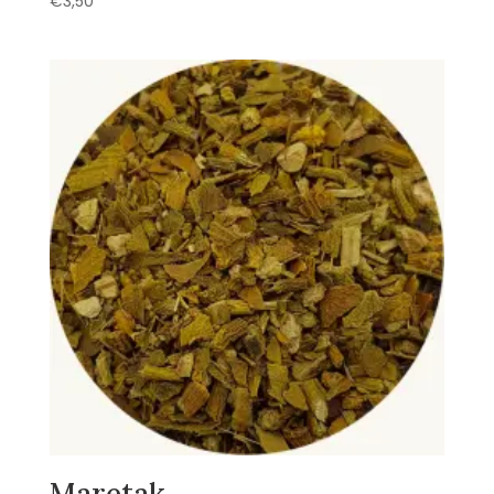
€
3,50
Maretak