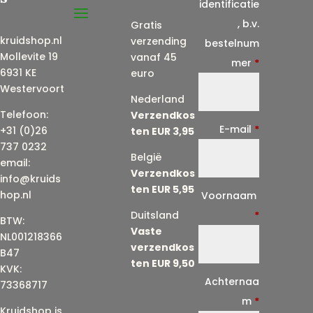
identificatie
, b.v.
Gratis
kruidshop.nl
verzending
bestelnum
Mollevite 19
vanaf 45
mer
*
6931 KE
euro
Westervoort
Nederland
Telefoon:
Verzendkos
E-mail
*
+31 (0)26
ten EUR 3,95
737 0232
België
email:
Verzendkos
info@kruids
ten EUR 5,95
E
hop.nl
Voornaam
-
Duitsland
*
BTW:
Vaste
m
NL001218366
verzendkos
a
B47
ten EUR 9,50
KVK:
i
Achternaa
73368717
l
m
*
Kruidshop is
(