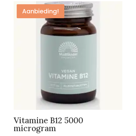
€89,95.
€69,95.
Aanbieding!
Vitamine B12 5000
microgram