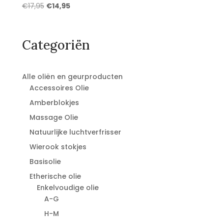
Oorspronkelijke
Huidige
€
17,95
€
14,95
prijs
prijs
was:
is:
€17,95.
€14,95.
Categoriën
Alle oliën en geurproducten
Accessoires Olie
Amberblokjes
Massage Olie
Natuurlijke luchtverfrisser
Wierook stokjes
Basisolie
Etherische olie
Enkelvoudige olie
A-G
H-M