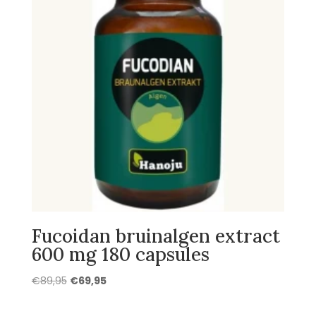
Fucoidan bruinalgen extract
600 mg 180 capsules
Oorspronkelijke
Huidige
€
89,95
€
69,95
prijs
prijs
was:
is: