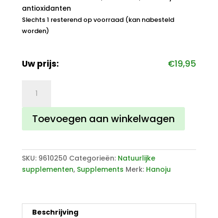
antioxidanten
Slechts 1 resterend op voorraad (kan nabesteld
worden)
Uw prijs:
€
19,95
Moringa
heelblad
poeder
Toevoegen aan winkelwagen
250
tabletten
aantal
SKU:
9610250
Categorieën:
Natuurlijke
supplementen
,
Supplements
Merk:
Hanoju
Beschrijving