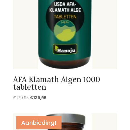
AFA Klamath Algen 1000
tabletten
Oorspronkelijke
Huidige
€
179,95
€
139,95
prijs
prijs
was:
is:
€179,95.
€139,95.
Aanbieding!