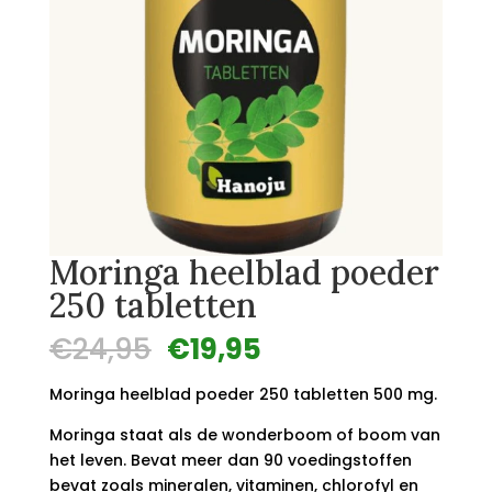
Moringa heelblad poeder
250 tabletten
Oorspronkelijke
Huidige
€
24,95
€
19,95
prijs
prijs
was:
is:
Moringa heelblad poeder 250 tabletten 500 mg.
€24,95.
€19,95.
Moringa staat als de wonderboom of boom van
het leven. Bevat meer dan 90 voedingstoffen
bevat zoals mineralen, vitaminen, chlorofyl en