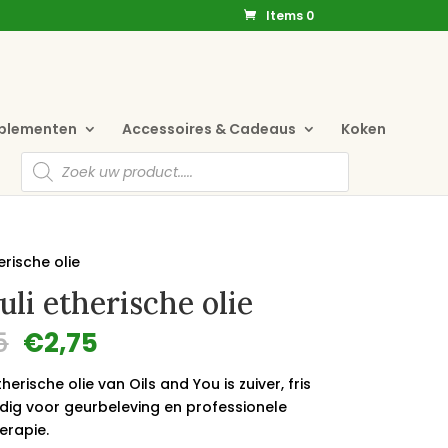
Items 0
pplementen
Accessoires & Cadeaus
Koken
Producten
zoeken
erische olie
uli etherische olie
Oorspronkelijke
Huidige
5
€
2,75
prijs
prijs
was:
is:
therische olie van Oils and You is zuiver, fris
€3,25.
€2,75.
jdig voor geurbeleving en professionele
rapie.