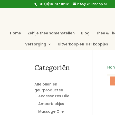
+31 (0)26 737 0232
info@kruidshop.nl
Home
Zelf je thee samenstellen
Blog
Thee & Th
Verzorging
Uitverkoop en THT koopjes
Categoriën
Ho
Alle oliën en
geurproducten
Accessoires Olie
Amberblokjes
Massage Olie