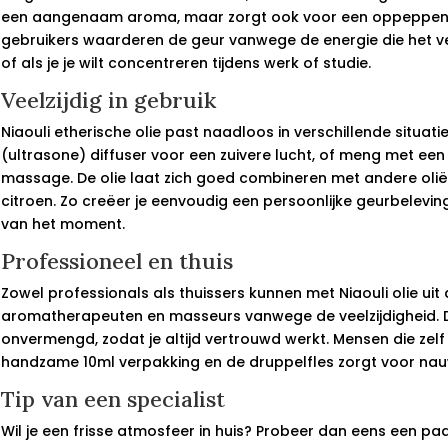
een aangenaam aroma, maar zorgt ook voor een oppeppend ef
gebruikers waarderen de geur vanwege de energie die het ve
of als je je wilt concentreren tijdens werk of studie.
Veelzijdig in gebruik
Niaouli etherische olie past naadloos in verschillende situat
(ultrasone) diffuser voor een zuivere lucht, of meng met ee
massage. De olie laat zich goed combineren met andere olië
citroen. Zo creëer je eenvoudig een persoonlijke geurbelevin
van het moment.
Professioneel en thuis
Zowel professionals als thuissers kunnen met Niaouli olie uit d
aromatherapeuten en masseurs vanwege de veelzijdigheid. Da
onvermengd, zodat je altijd vertrouwd werkt. Mensen die zelf
handzame 10ml verpakking en de druppelfles zorgt voor nau
Tip van een specialist
Wil je een frisse atmosfeer in huis? Probeer dan eens een paa