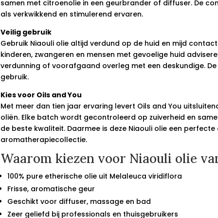
samen met citroenolie in een geurbrander of diffuser. De co
als verkwikkend en stimulerend ervaren.
Veilig gebruik
Gebruik Niaouli olie altijd verdund op de huid en mijd contac
kinderen, zwangeren en mensen met gevoelige huid advisere
verdunning of voorafgaand overleg met een deskundige. De o
gebruik.
Kies voor Oils and You
Met meer dan tien jaar ervaring levert Oils and You uitsluite
oliën. Elke batch wordt gecontroleerd op zuiverheid en samen
de beste kwaliteit. Daarmee is deze Niaouli olie een perfecte
aromatherapiecollectie.
Waarom kiezen voor Niaouli olie va
100% pure etherische olie uit Melaleuca viridiflora
Frisse, aromatische geur
Geschikt voor diffuser, massage en bad
Zeer geliefd bij professionals en thuisgebruikers