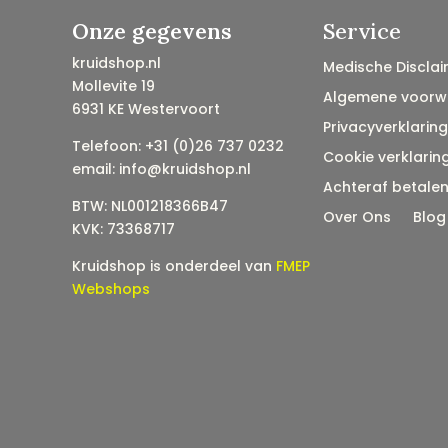
Onze gegevens
Service
kruidshop.nl
Medische Disclai
Mollevite 19
Algemene voorw
6931 KE Westervoort
Privacyverklaring
Telefoon: +31 (0)26 737 0232
Cookie verklarin
email: info@kruidshop.nl
Achteraf betale
BTW: NL001218366B47
Over Ons
Blog
KVK: 73368717
Kruidshop is onderdeel van
FMEP
Webshops