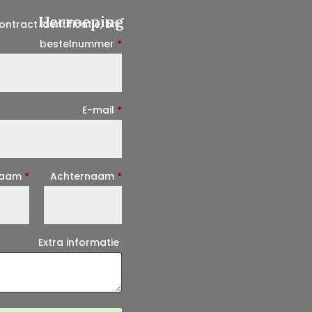
Herroeping
ontract identificatie, b.v.
bestelnummer
*
E-mail
*
E
naam
*
Achternaam
*
-
m
a
Extra informatie
i
l
(
h