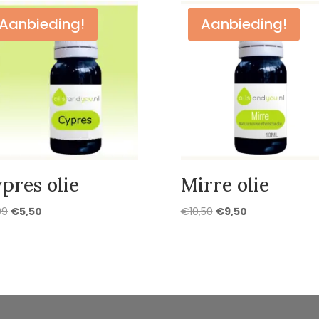
Aanbieding!
Aanbieding!
pres olie
Mirre olie
Oorspronkelijke
Huidige
Oorspronkelijke
Huidige
99
€
5,50
€
10,50
€
9,50
prijs
prijs
prijs
prijs
was:
is:
was:
is:
€5,99.
€5,50.
€10,50.
€9,50.