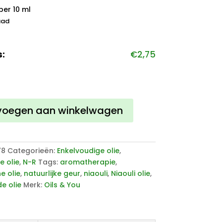
per 10 ml
aad
s:
€
2,75
he
voegen aan winkelwagen
78
Categorieën:
Enkelvoudige olie
,
e olie
,
N-R
Tags:
aromatherapie
,
e olie
,
natuurlijke geur
,
niaouli
,
Niaouli olie
,
e olie
Merk:
Oils & You