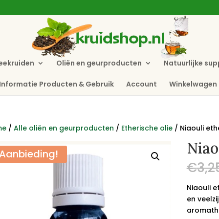
eekruiden
Oliën en geurproducten
Natuurlijke su
Informatie Producten & Gebruik
Account
Winkelwagen
me
/
Alle oliën en geurproducten
/
Etherische olie
/ Niaouli eth
Niao
Aanbieding!
€
3,2
Niaouli e
en veelzi
aromathe