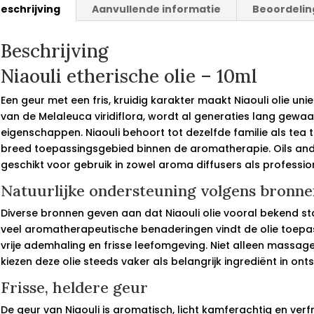
eschrijving
Aanvullende informatie
Beoordelin
Beschrijving
Niaouli etherische olie – 10ml
Een geur met een fris, kruidig karakter maakt Niaouli olie uni
van de Melaleuca viridiflora, wordt al generaties lang gew
eigenschappen. Niaouli behoort tot dezelfde familie als tea 
breed toepassingsgebied binnen de aromatherapie. Oils and Y
geschikt voor gebruik in zowel aroma diffusers als professi
Natuurlijke ondersteuning volgens bronne
Diverse bronnen geven aan dat Niaouli olie vooral bekend st
veel aromatherapeutische benaderingen vindt de olie toepas
vrije ademhaling en frisse leefomgeving. Niet alleen massag
kiezen deze olie steeds vaker als belangrijk ingrediënt in o
Frisse, heldere geur
De geur van Niaouli is aromatisch, licht kamferachtig en verfr