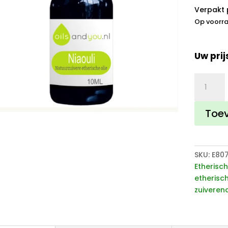
Verpakt 
Op voorr
Uw prij
Niaouli
etherisc
olie
Toe
aantal
SKU:
E80
Etherisch
etherisch
zuiverend