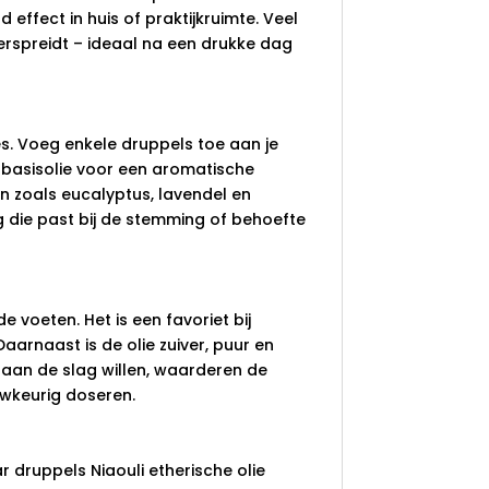
fect in huis of praktijkruimte. Veel
rspreidt – ideaal na een drukke dag
ies. Voeg enkele druppels toe aan je
n basisolie voor een aromatische
n zoals eucalyptus, lavendel en
g die past bij de stemming of behoefte
e voeten. Het is een favoriet bij
arnaast is de olie zuiver, puur en
 aan de slag willen, waarderen de
wkeurig doseren.
r druppels Niaouli etherische olie