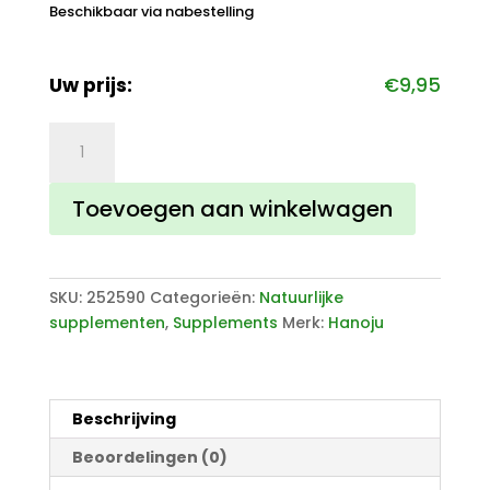
Beschikbaar via nabestelling
Uw prijs:
€
9,95
Omega
3-
6-
Toevoegen aan winkelwagen
9
1000mg
aantal
SKU:
252590
Categorieën:
Natuurlijke
supplementen
,
Supplements
Merk:
Hanoju
Beschrijving
Beoordelingen (0)