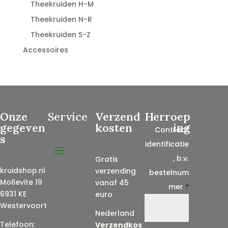
Theekruiden H-M
Theekruiden N-R
Theekruiden S-Z
Accessoires
Onze
Service
Verzend
Herroep
gegeven
kosten
ing
Contract
s
identificatie
, b.v.
Gratis
kruidshop.nl
verzending
bestelnum
Mollevite 19
vanaf 45
mer
*
6931 KE
euro
Westervoort
Nederland
Telefoon:
Verzendkos