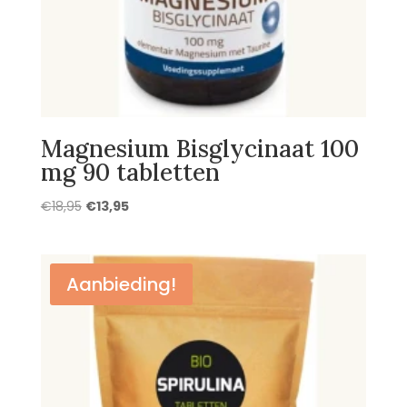
Magnesium Bisglycinaat 100
mg 90 tabletten
Oorspronkelijke
Huidige
€
18,95
€
13,95
prijs
prijs
was:
is:
€18,95.
€13,95.
Aanbieding!