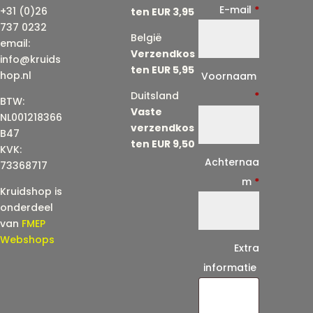
E-mail
*
+31 (0)26
ten EUR 3,95
737 0232
België
email:
Verzendkos
info@kruids
ten EUR 5,95
E
hop.nl
Voornaam
-
Duitsland
*
BTW:
Vaste
m
NL001218366
verzendkos
a
B47
ten EUR 9,50
KVK:
i
Achternaa
73368717
l
m
*
Kruidshop is
(
onderdeel
h
van
FMEP
e
Webshops
Extra
r
informatie
h
a
a