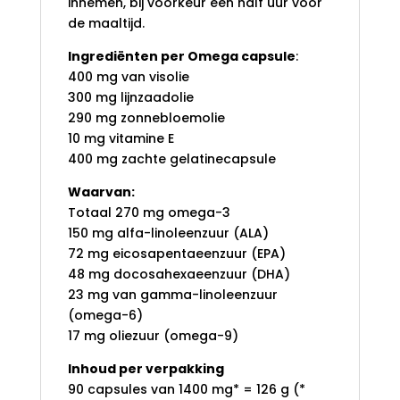
innemen, bij voorkeur een half uur voor
de maaltijd.
Ingrediënten per Omega capsule
:
400 mg
van visolie
300 mg
lijnzaadolie
290 mg
zonnebloemolie
10 mg
vitamine
E
400 mg
zachte gelatinecapsule
Waarvan:
Totaal
270 mg
omega-3
150 mg
alfa-linoleenzuur
(ALA)
72 mg
eicosapentaeenzuur (EPA
)
48 mg
docosahexaeenzuur
(DHA)
23 mg
van gamma-linoleenzuur
(
omega-6)
17 mg
oliezuur
(
omega-9)
Inhoud
per verpakking
90 capsules
van 1400
mg*
=
126 g (*