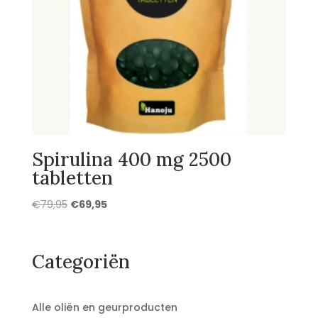
Spirulina 400 mg 2500
tabletten
Oorspronkelijke
Huidige
€
79,95
€
69,95
prijs
prijs
was:
is:
€79,95.
€69,95.
Categoriën
Alle oliën en geurproducten