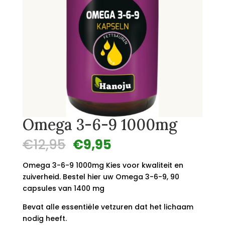
Omega 3-6-9 1000mg
Oorspronkelijke
Huidige
€
12,95
€
9,95
prijs
prijs
was:
is:
Omega 3-6-9 1000mg Kies voor kwaliteit en
€12,95.
€9,95.
zuiverheid. Bestel hier uw Omega 3-6-9, 90
capsules van 1400 mg
Bevat alle essentiële vetzuren dat het lichaam
nodig heeft.