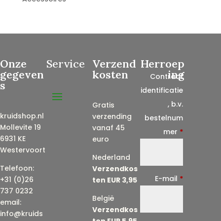
Onze
Service
Verzend
Herroep
gegeven
kosten
ing
Contract
s
identificatie
, b.v.
Gratis
kruidshop.nl
verzending
bestelnum
Mollevite 19
vanaf 45
mer
*
6931 KE
euro
Westervoort
Nederland
Telefoon:
Verzendkos
E-mail
*
+31 (0)26
ten EUR 3,95
737 0232
België
email:
Verzendkos
info@kruids
ten EUR 5,95