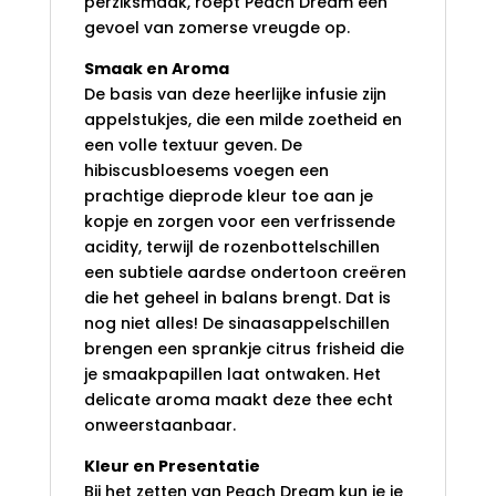
perziksmaak, roept Peach Dream een
gevoel van zomerse vreugde op.
Smaak en Aroma
De basis van deze heerlijke infusie zijn
appelstukjes, die een milde zoetheid en
een volle textuur geven. De
hibiscusbloesems voegen een
prachtige dieprode kleur toe aan je
kopje en zorgen voor een verfrissende
acidity, terwijl de rozenbottelschillen
een subtiele aardse ondertoon creëren
die het geheel in balans brengt. Dat is
nog niet alles! De sinaasappelschillen
brengen een sprankje citrus frisheid die
je smaakpapillen laat ontwaken. Het
delicate aroma maakt deze thee echt
onweerstaanbaar.
Kleur en Presentatie
Bij het zetten van Peach Dream kun je je