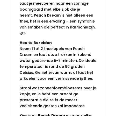
Laat je meevoeren naar een zonnige
boomgaard met elke slok die je
neemt.
Peach Dream
is niet alleen een
thee, het is een ervaring – een symfonie
van smaken die perfect in harmonie zijn.
🌿✨
Hoe te Bereiden
Neem 1 tot 2 theelepels van Peach
Dream en laat deze trekken in kokend
water gedurende 5-7 minuten. De ideale
temperatuur is rond de 90 graden
Celsius. Geniet ervan warm, of laat het
afkoelen voor een verfrissende ijsthee.
Strooi wat zonnebloembloesems over je
kopje, en je hebt een prachtige
presentatie die zelfs de meest
veeleisende gasten zal imponeren.
Kies voor
Peach Dream
en maak elke