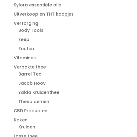
Sylora essentiële olie
Uitverkoop en THT koopjes
Verzorging
Body Tools
Zeep
Zouten
Vitamines
Verpakte thee
Barrel Tea
Jacob Hooy
Yalda Kruidenthee
Theebloemen
CBD Producten
Koken
Kruiden
Losse thee