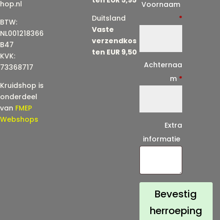
E
hop.nl
Voornaam
-
Duitsland
*
BTW:
Vaste
m
NL001218366
verzendkos
a
B47
ten EUR 9,50
KVK:
i
Achternaa
73368717
l
m
*
Kruidshop is
(
onderdeel
h
van
FMEP
e
Webshops
Extra
r
informatie
h
a
a
l
Bevestig
)
herroeping