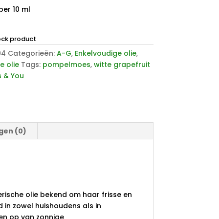
per 10 ml
ock product
94
Categorieën:
A-G
,
Enkelvoudige olie
,
e olie
Tags:
pompelmoes
,
witte grapefruit
s & You
gen (0)
erische olie bekend om haar frisse en
 in zowel huishoudens als in
en op van zonnige