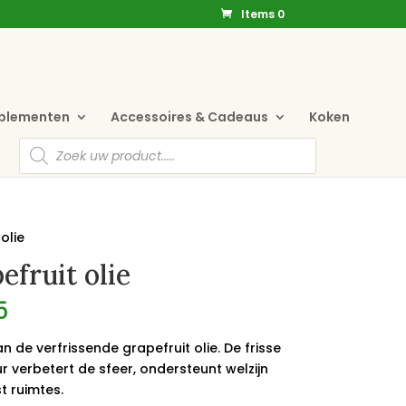
Items 0
pplementen
Accessoires & Cadeaus
Koken
Producten
zoeken
olie
efruit olie
5
n de verfrissende grapefruit olie. De frisse
r verbetert de sfeer, ondersteunt welzijn
st ruimtes.