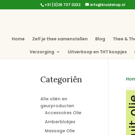
+31 (0)26 737 0232
info@kruidshop.nl
Home
Zelf je thee samenstellen
Blog
Thee & Th
Verzorging
Uitverkoop en THT koopjes
Categoriën
Ho
Alle oliën en
geurproducten
Accessoires Olie
Amberblokjes
Massage Olie