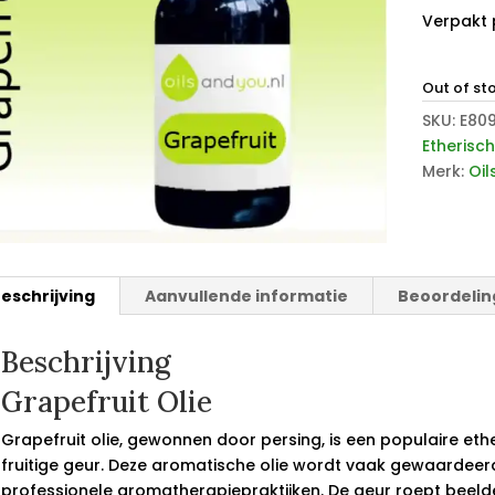
Verpakt 
Out of st
SKU:
E80
Etherisch
Merk:
Oil
eschrijving
Aanvullende informatie
Beoordelin
Beschrijving
Grapefruit Olie
Grapefruit olie, gewonnen door persing, is een populaire eth
fruitige geur. Deze aromatische olie wordt vaak gewaardeerd
professionele aromatherapiepraktijken. De geur roept beeld