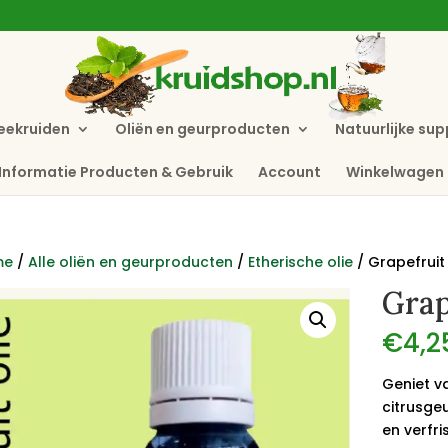
eekruiden
Oliën en geurproducten
Natuurlijke su
Informatie Producten & Gebruik
Account
Winkelwagen
me
/
Alle oliën en geurproducten
/
Etherische olie
/ Grapefruit 
Grap
€
4,2
Geniet va
citrusgeu
en verfri