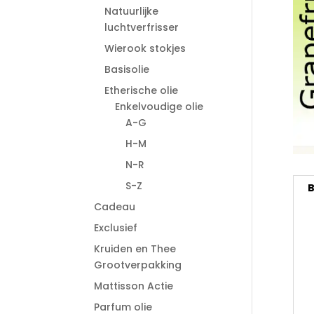
Natuurlijke
luchtverfrisser
Wierook stokjes
Basisolie
Etherische olie
Enkelvoudige olie
A-G
H-M
N-R
S-Z
B
Cadeau
Exclusief
Kruiden en Thee
Grootverpakking
Mattisson Actie
Parfum olie