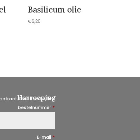
el
Basilicum olie
€
6,20
Herroeping
ontract identificatie, b.v.
bestelnummer
*
E-mail
*