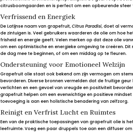
citrusboomgaarden en is perfect om een opbeurende sfeer t
Verfrissend en Energiek
De Latijnse naam van grapefruit,
Citrus Paradisi
, doet al ver
de zintuigen is. Veel gebruikers waarderen de olie om hoe het
frisheid en energie geeft. Velen merken op dat deze olie va
om een optimistische en energieke omgeving te creëren. Dit
de dag mee te beginnen, of om een middag op te fleuren.
Ondersteuning voor Emotioneel Welzijn
Grapefruit olie staat ook bekend om zijn vermogen om stemm
bevorderen. Diverse bronnen vermelden dat de fruitige geur
verlichten en een gevoel van vreugde en positiviteit bevorde
grapefruit helpen om een evenwichtige en positieve mindse
toevoeging is aan een holistische benadering van zelfzorg.
Reinigt en Verfrist Lucht en Ruimtes
Een van de praktische toepassingen van grapefruit olie is het 
leefruimte. Voeg een paar druppels toe aan een diffuser om je