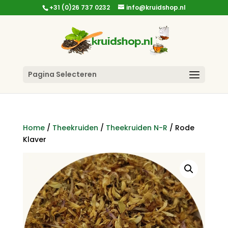
+31 (0)26 737 0232
info@kruidshop.nl
Pagina Selecteren
Home
/
Theekruiden
/
Theekruiden N-R
/ Rode
Klaver