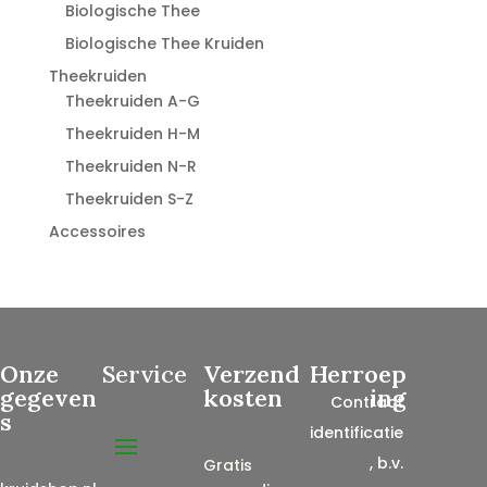
Biologische Thee
Biologische Thee Kruiden
Theekruiden
Theekruiden A-G
Theekruiden H-M
Theekruiden N-R
Theekruiden S-Z
Accessoires
Onze
Service
Verzend
Herroep
gegeven
kosten
ing
Contract
s
identificatie
, b.v.
Gratis