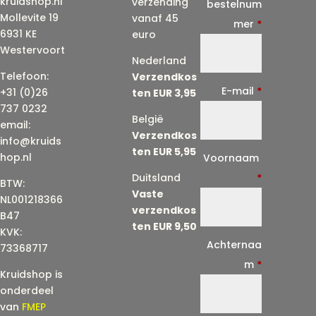
kruidshop.nl
verzending
bestelnum
Mollevite 19
vanaf 45
mer
*
6931 KE
euro
Westervoort
Nederland
Telefoon:
Verzendkos
E-mail
*
+31 (0)26
ten EUR 3,95
737 0232
België
email:
Verzendkos
info@kruids
ten EUR 5,95
E
hop.nl
Voornaam
-
Duitsland
*
BTW:
Vaste
m
NL001218366
verzendkos
a
B47
ten EUR 9,50
KVK:
i
Achternaa
73368717
l
m
*
Kruidshop is
(
onderdeel
h
van
FMEP
e